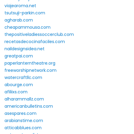
viajearoma.net
tsutsuji-parkin.com
agharab.com
cheapammousa.com
thepositiveladiessoccerclub.com
recetasdecocinafaciles.com
naildesignsidea.net
greatpai.com
paperlanterntheatre.org
freeworshipnetwork.com
watercraftllc.com
abourge.com
afiliixs.com
alharammallz.com
americanbulletins.com
asespares.com
arabianstime.com
atticabblues.com