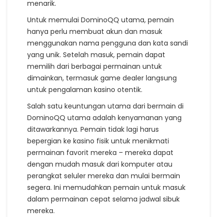
menarik.
Untuk memulai DominoQQ utama, pemain
hanya perlu membuat akun dan masuk
menggunakan nama pengguna dan kata sandi
yang unik. Setelah masuk, pemain dapat
memilih dari berbagai permainan untuk
dimainkan, termasuk game dealer langsung
untuk pengalaman kasino otentik.
Salah satu keuntungan utama dari bermain di
DominoQQ utama adalah kenyamanan yang
ditawarkannya. Pemain tidak lagi harus
bepergian ke kasino fisik untuk menikmati
permainan favorit mereka – mereka dapat
dengan mudah masuk dari komputer atau
perangkat seluler mereka dan mulai bermain
segera. Ini memudahkan pemain untuk masuk
dalam permainan cepat selama jadwal sibuk
mereka.