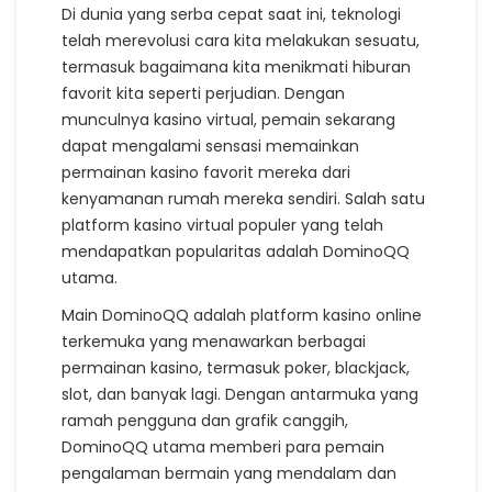
Di dunia yang serba cepat saat ini, teknologi
telah merevolusi cara kita melakukan sesuatu,
termasuk bagaimana kita menikmati hiburan
favorit kita seperti perjudian. Dengan
munculnya kasino virtual, pemain sekarang
dapat mengalami sensasi memainkan
permainan kasino favorit mereka dari
kenyamanan rumah mereka sendiri. Salah satu
platform kasino virtual populer yang telah
mendapatkan popularitas adalah DominoQQ
utama.
Main DominoQQ adalah platform kasino online
terkemuka yang menawarkan berbagai
permainan kasino, termasuk poker, blackjack,
slot, dan banyak lagi. Dengan antarmuka yang
ramah pengguna dan grafik canggih,
DominoQQ utama memberi para pemain
pengalaman bermain yang mendalam dan