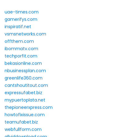
uae-times.com
gamerifys.com
inspiratif.net
vsmsnetworks.com
offthem.com
ibommatv.com
techporfit.com
bekasionline.com
nbusinessplan.com
greenlife360.com
cantshoutitout.com
expressufabet.biz
mypuertoplata.net
thepioneerxpress.com
howtofixissue.com
teamufabet.biz
webfullform.com
allviddownload.com