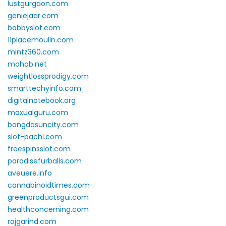
lustgurgaon.com
geniejaar.com
bobbyslot.com
11placemoulin.com
mintz360.com
mohob.net
weightlossprodigy.com
smarttechyinfo.com
digitalnotebook.org
maxualguru.com
bongdasuncity.com
slot-pachi.com
freespinsslot.com
paradisefurballs.com
aveuere.info
cannabinoidtimes.com
greenproductsgui.com
healthconcerning.com
rojgarind.com