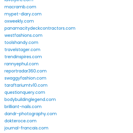
macramb.com
mypet-diary.com
oxweekly.com
panamacitydeckcontractors.com
westfashions.com
toolshandy.com
travelstager.com
trendinspires.com
rannyephul.com
reportradar360.com
swaggyfashion.com
taraftariumtv10.com
questionquery.com
bodybuildinglegend.com
brilliant-nails.com
dandr-photography.com
dokteroce.com
journal-francais.com