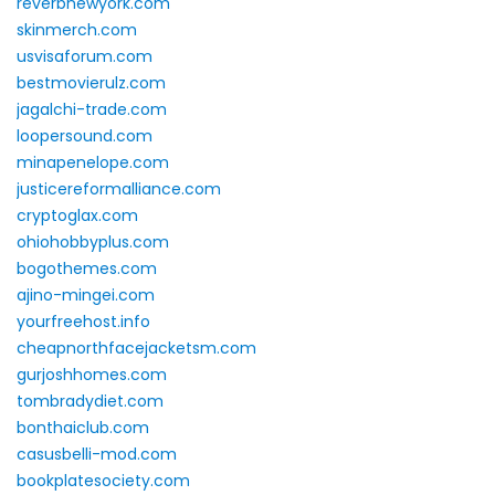
reverbnewyork.com
skinmerch.com
usvisaforum.com
bestmovierulz.com
jagalchi-trade.com
loopersound.com
minapenelope.com
justicereformalliance.com
cryptoglax.com
ohiohobbyplus.com
bogothemes.com
ajino-mingei.com
yourfreehost.info
cheapnorthfacejacketsm.com
gurjoshhomes.com
tombradydiet.com
bonthaiclub.com
casusbelli-mod.com
bookplatesociety.com