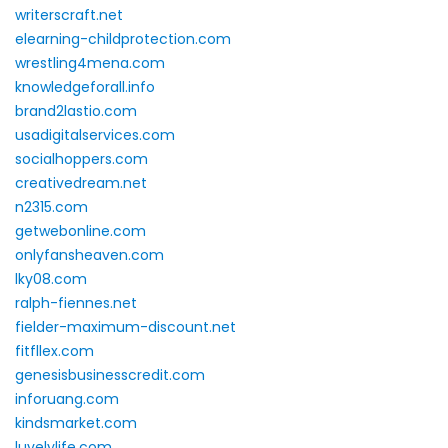
writerscraft.net
elearning-childprotection.com
wrestling4mena.com
knowledgeforall.info
brand2lastio.com
usadigitalservices.com
socialhoppers.com
creativedream.net
n2315.com
getwebonline.com
onlyfansheaven.com
lky08.com
ralph-fiennes.net
fielder-maximum-discount.net
fitfllex.com
genesisbusinesscredit.com
inforuang.com
kindsmarket.com
luvelylife.com