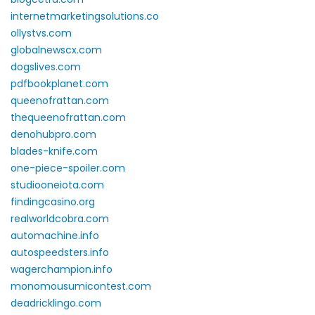
internetmarketingsolutions.co
ollystvs.com
globalnewscx.com
dogslives.com
pdfbookplanet.com
queenofrattan.com
thequeenofrattan.com
denohubpro.com
blades-knife.com
one-piece-spoiler.com
studiooneiota.com
findingcasino.org
realworldcobra.com
automachine.info
autospeedsters.info
wagerchampion.info
monomousumicontest.com
deadricklingo.com