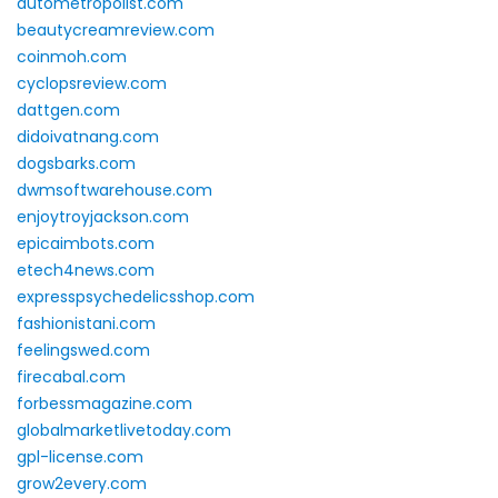
autometropolist.com
beautycreamreview.com
coinmoh.com
cyclopsreview.com
dattgen.com
didoivatnang.com
dogsbarks.com
dwmsoftwarehouse.com
enjoytroyjackson.com
epicaimbots.com
etech4news.com
expresspsychedelicsshop.com
fashionistani.com
feelingswed.com
firecabal.com
forbessmagazine.com
globalmarketlivetoday.com
gpl-license.com
grow2every.com