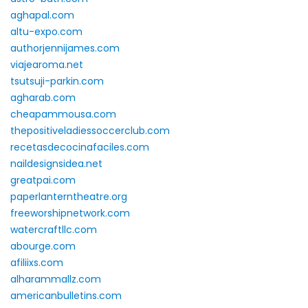
aghapal.com
altu-expo.com
authorjennijames.com
viajearoma.net
tsutsuji-parkin.com
agharab.com
cheapammousa.com
thepositiveladiessoccerclub.com
recetasdecocinafaciles.com
naildesignsidea.net
greatpai.com
paperlanterntheatre.org
freeworshipnetwork.com
watercraftllc.com
abourge.com
afiliixs.com
alharammallz.com
americanbulletins.com