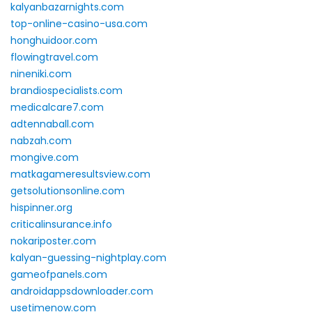
kalyanbazarnights.com
top-online-casino-usa.com
honghuidoor.com
flowingtravel.com
nineniki.com
brandiospecialists.com
medicalcare7.com
adtennaball.com
nabzah.com
mongive.com
matkagameresultsview.com
getsolutionsonline.com
hispinner.org
criticalinsurance.info
nokariposter.com
kalyan-guessing-nightplay.com
gameofpanels.com
androidappsdownloader.com
usetimenow.com