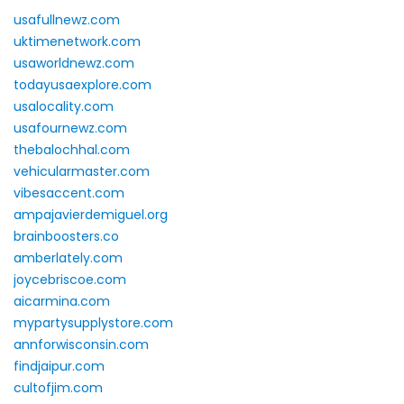
usafullnewz.com
uktimenetwork.com
usaworldnewz.com
todayusaexplore.com
usalocality.com
usafournewz.com
thebalochhal.com
vehicularmaster.com
vibesaccent.com
ampajavierdemiguel.org
brainboosters.co
amberlately.com
joycebriscoe.com
aicarmina.com
mypartysupplystore.com
annforwisconsin.com
findjaipur.com
cultofjim.com