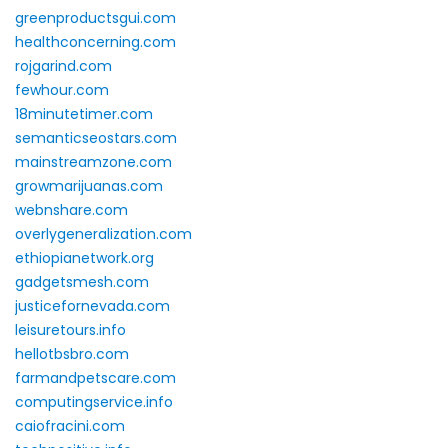
greenproductsgui.com
healthconcerning.com
rojgarind.com
fewhour.com
18minutetimer.com
semanticseostars.com
mainstreamzone.com
growmarijuanas.com
webnshare.com
overlygeneralization.com
ethiopianetwork.org
gadgetsmesh.com
justicefornevada.com
leisuretours.info
hellotbsbro.com
farmandpetscare.com
computingservice.info
caiofracini.com