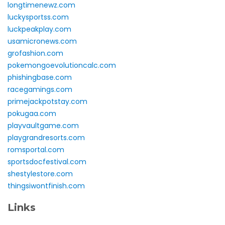
longtimenewz.com
luckysportss.com
luckpeakplay.com
usamicronews.com
grofashion.com
pokemongoevolutioncalc.com
phishingbase.com
racegamings.com
primejackpotstay.com
pokugaa.com
playvaultgame.com
playgrandresorts.com
romsportal.com
sportsdocfestival.com
shestylestore.com
thingsiwontfinish.com
Links