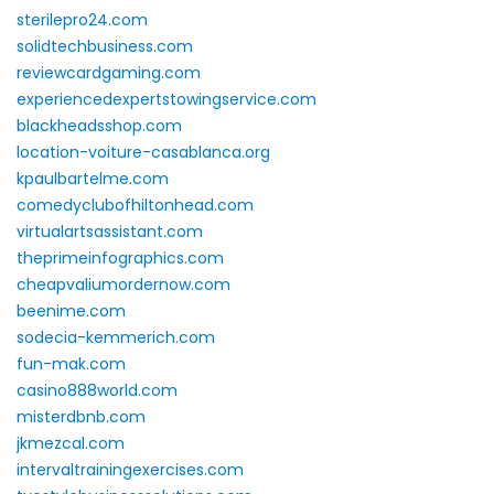
sterilepro24.com
solidtechbusiness.com
reviewcardgaming.com
experiencedexpertstowingservice.com
blackheadsshop.com
location-voiture-casablanca.org
kpaulbartelme.com
comedyclubofhiltonhead.com
virtualartsassistant.com
theprimeinfographics.com
cheapvaliumordernow.com
beenime.com
sodecia-kemmerich.com
fun-mak.com
casino888world.com
misterdbnb.com
jkmezcal.com
intervaltrainingexercises.com