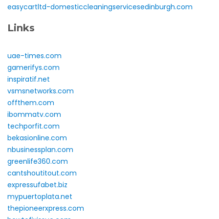
easycartltd-domesticcleaningservicesedinburgh.com
Links
uae-times.com
gamerifys.com
inspiratif.net
vsmsnetworks.com
offthem.com
ibommatv.com
techporfit.com
bekasionline.com
nbusinessplan.com
greenlife360.com
cantshoutitout.com
expressufabet.biz
mypuertoplata.net
thepioneerxpress.com