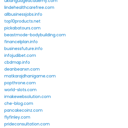
uklanguageacademy.com
lindehealthcarefree.com
allbusinessjobs.info
top10products.net
pickabatours.com
beastmode-bodybuilding.com
financelplan.info
businessfuture.info
infojudibet.com
cbdmap.info
deanbeanxn.com
matkarajdhanigame.com
popthrone.com
world-slots.com
imakewebsolution.com
che-blog.com
pancakecoinz.com
flyfinley.com
prideconsultation.com