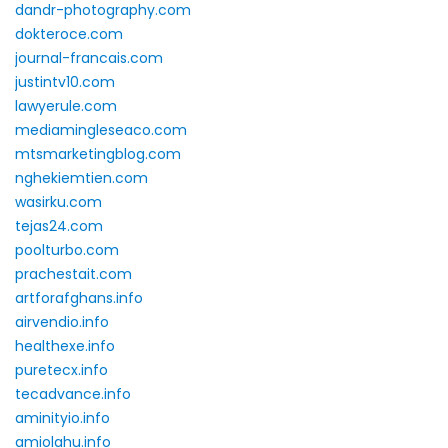
dandr-photography.com
dokteroce.com
journal-francais.com
justintv10.com
lawyerule.com
mediamingleseaco.com
mtsmarketingblog.com
nghekiemtien.com
wasirku.com
tejas24.com
poolturbo.com
prachestait.com
artforafghans.info
airvendio.info
healthexe.info
puretecx.info
tecadvance.info
aminityio.info
amiolahu.info