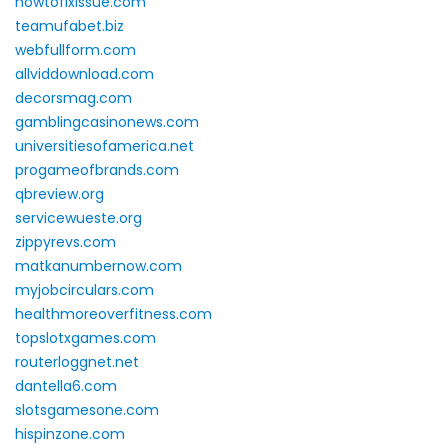
howtofixissue.com
teamufabet.biz
webfullform.com
allviddownload.com
decorsmag.com
gamblingcasinonews.com
universitiesofamerica.net
progameofbrands.com
qbreview.org
servicewueste.org
zippyrevs.com
matkanumbernow.com
myjobcirculars.com
healthmoreoverfitness.com
topslotxgames.com
routerloggnet.net
dantella6.com
slotsgamesone.com
hispinzone.com