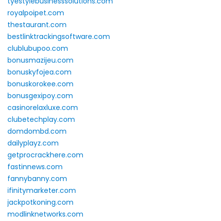
tyestylebusinesssolutions.com
royalpoipet.com
thestaurant.com
bestlinktrackingsoftware.com
clublubupoo.com
bonusmazijeu.com
bonuskyfojea.com
bonuskorokee.com
bonusgexipoy.com
casinorelaxluxe.com
clubetechplay.com
domdombd.com
dailyplayz.com
getprocrackhere.com
fastinnews.com
fannybanny.com
ifinitymarketer.com
jackpotkoning.com
modlinknetworks.com