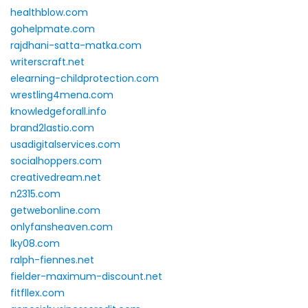
healthblow.com
gohelpmate.com
rajdhani-satta-matka.com
writerscraft.net
elearning-childprotection.com
wrestling4mena.com
knowledgeforall.info
brand2lastio.com
usadigitalservices.com
socialhoppers.com
creativedream.net
n2315.com
getwebonline.com
onlyfansheaven.com
lky08.com
ralph-fiennes.net
fielder-maximum-discount.net
fitfllex.com