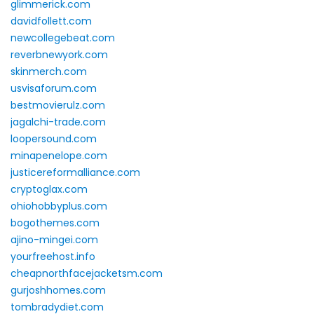
glimmerick.com
davidfollett.com
newcollegebeat.com
reverbnewyork.com
skinmerch.com
usvisaforum.com
bestmovierulz.com
jagalchi-trade.com
loopersound.com
minapenelope.com
justicereformalliance.com
cryptoglax.com
ohiohobbyplus.com
bogothemes.com
ajino-mingei.com
yourfreehost.info
cheapnorthfacejacketsm.com
gurjoshhomes.com
tombradydiet.com