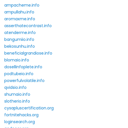
ampacheme.info
ampullahu.info
aromaxme.info
asserthatecontrast.info
atenderme.info
bangumiio.info
bekosunhu.info
beneficialgrandiose.info
blomaio.info
dosellinfoplete.info
podtubeio.info
powerfulvolatile.info
qvidsio.info
shumaio.info
slotherio.info
cysapluscertification.org
fortnitehacks.org
loginsearch.org