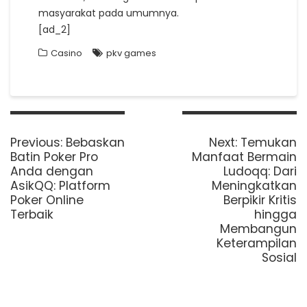
masyarakat pada umumnya.
[ad_2]
Casino
pkv games
Post
navigation
Previous
Next
Previous:
Bebaskan
Next:
Temukan
post:
post:
Batin Poker Pro
Manfaat Bermain
Anda dengan
Ludoqq: Dari
AsikQQ: Platform
Meningkatkan
Poker Online
Berpikir Kritis
Terbaik
hingga
Membangun
Keterampilan
Sosial