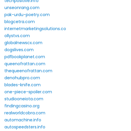
techpositive.info
unseonrang.com
pak-urdu-poetry.com
blogcetra.com
internetmarketingsolutions.co
ollystvs.com
globalnewscx.com
dogslives.com
pdfbookplanet.com
queenofrattan.com
thequeenofrattan.com
denohubpro.com
blades-knife.com
one-piece-spoiler.com
studiooneiota.com
findingcasino.org
realworldcobra.com
automachine.info
autospeedsters.info