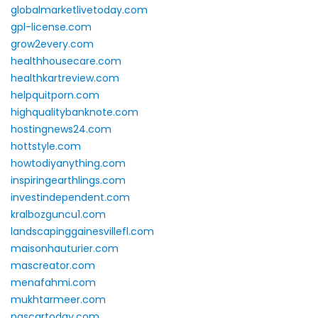
globalmarketlivetoday.com
gpl-license.com
grow2every.com
healthhousecare.com
healthkartreview.com
helpquitporn.com
highqualitybanknote.com
hostingnews24.com
hottstyle.com
howtodiyanything.com
inspiringearthlings.com
investindependent.com
kralbozguncu1.com
landscapinggainesvillefl.com
maisonhauturier.com
mascreator.com
menafahmi.com
mukhtarmeer.com
nascartoday.com