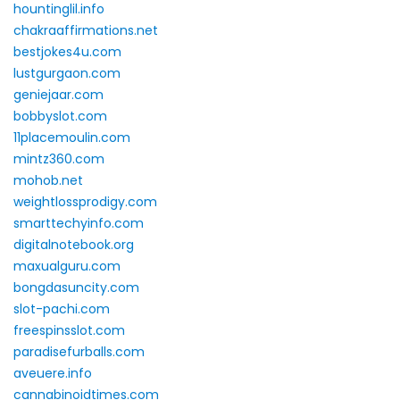
hountinglil.info
chakraaffirmations.net
bestjokes4u.com
lustgurgaon.com
geniejaar.com
bobbyslot.com
11placemoulin.com
mintz360.com
mohob.net
weightlossprodigy.com
smarttechyinfo.com
digitalnotebook.org
maxualguru.com
bongdasuncity.com
slot-pachi.com
freespinsslot.com
paradisefurballs.com
aveuere.info
cannabinoidtimes.com