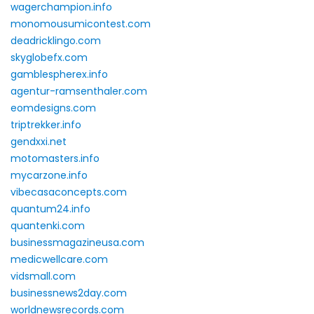
wagerchampion.info
monomousumicontest.com
deadricklingo.com
skyglobefx.com
gamblespherex.info
agentur-ramsenthaler.com
eomdesigns.com
triptrekker.info
gendxxi.net
motomasters.info
mycarzone.info
vibecasaconcepts.com
quantum24.info
quantenki.com
businessmagazineusa.com
medicwellcare.com
vidsmall.com
businessnews2day.com
worldnewsrecords.com