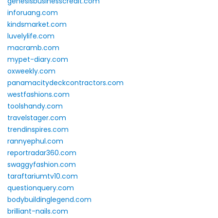
genesisbusinesscredit.com
inforuang.com
kindsmarket.com
luvelylife.com
macramb.com
mypet-diary.com
oxweekly.com
panamacitydeckcontractors.com
westfashions.com
toolshandy.com
travelstager.com
trendinspires.com
rannyephul.com
reportradar360.com
swaggyfashion.com
taraftariumtv10.com
questionquery.com
bodybuildinglegend.com
brilliant-nails.com