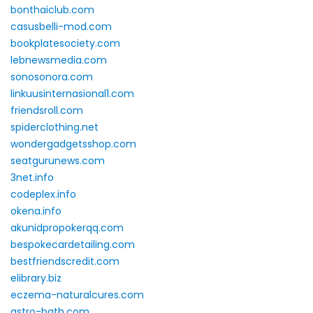
bonthaiclub.com
casusbelli-mod.com
bookplatesociety.com
lebnewsmedia.com
sonosonora.com
linkuusinternasional1.com
friendsroll.com
spiderclothing.net
wondergadgetsshop.com
seatgurunews.com
3net.info
codeplex.info
okena.info
akunidpropokerqq.com
bespokecardetailing.com
bestfriendscredit.com
elibrary.biz
eczema-naturalcures.com
astro-bath.com