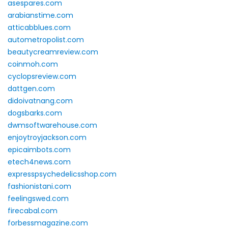
asespares.com
arabianstime.com
atticabblues.com
autometropolist.com
beautycreamreview.com
coinmoh.com
cyclopsreview.com
dattgen.com
didoivatnang.com
dogsbarks.com
dwmsoftwarehouse.com
enjoytroyjackson.com
epicaimbots.com
etech4news.com
expresspsychedelicsshop.com
fashionistani.com
feelingswed.com
firecabal.com
forbessmagazine.com