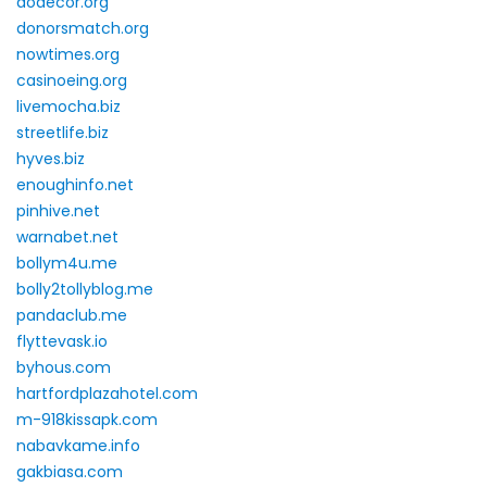
aodecor.org
donorsmatch.org
nowtimes.org
casinoeing.org
livemocha.biz
streetlife.biz
hyves.biz
enoughinfo.net
pinhive.net
warnabet.net
bollym4u.me
bolly2tollyblog.me
pandaclub.me
flyttevask.io
byhous.com
hartfordplazahotel.com
m-918kissapk.com
nabavkame.info
gakbiasa.com