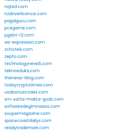
nqted.com
nzdriverlicence.com
pagalguru.com
pcegame.com
pgslot-r2.com
ws-expression.com
zchotels.com
zepfo.com
technologynews5.com
teknoeduka.com
thenews-blog.com
todaycryptotimes.com
usabonuscodes.com
sm-satta-makta-gods.com
softwaredegimnasios.com
soopermagazine.com
spacecoastdailys.com
readytrademark.com