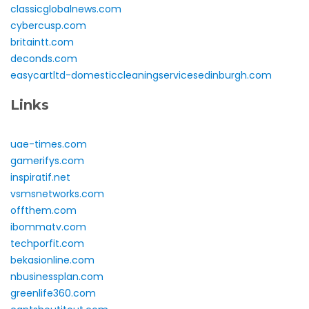
classicglobalnews.com
cybercusp.com
britaintt.com
deconds.com
easycartltd-domesticcleaningservicesedinburgh.com
Links
uae-times.com
gamerifys.com
inspiratif.net
vsmsnetworks.com
offthem.com
ibommatv.com
techporfit.com
bekasionline.com
nbusinessplan.com
greenlife360.com