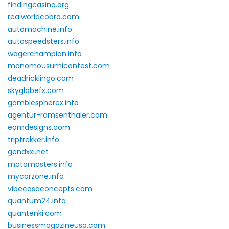
findingcasino.org
realworldcobra.com
automachine.info
autospeedsters.info
wagerchampion.info
monomousumicontest.com
deadricklingo.com
skyglobefx.com
gamblespherex.info
agentur-ramsenthaler.com
eomdesigns.com
triptrekker.info
gendxxi.net
motomasters.info
mycarzone.info
vibecasaconcepts.com
quantum24.info
quantenki.com
businessmagazineusa.com