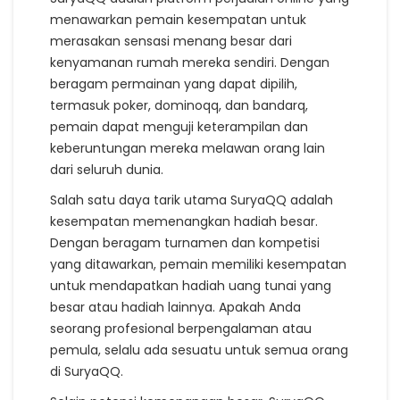
menawarkan pemain kesempatan untuk
merasakan sensasi menang besar dari
kenyamanan rumah mereka sendiri. Dengan
beragam permainan yang dapat dipilih,
termasuk poker, dominoqq, dan bandarq,
pemain dapat menguji keterampilan dan
keberuntungan mereka melawan orang lain
dari seluruh dunia.
Salah satu daya tarik utama SuryaQQ adalah
kesempatan memenangkan hadiah besar.
Dengan beragam turnamen dan kompetisi
yang ditawarkan, pemain memiliki kesempatan
untuk mendapatkan hadiah uang tunai yang
besar atau hadiah lainnya. Apakah Anda
seorang profesional berpengalaman atau
pemula, selalu ada sesuatu untuk semua orang
di SuryaQQ.