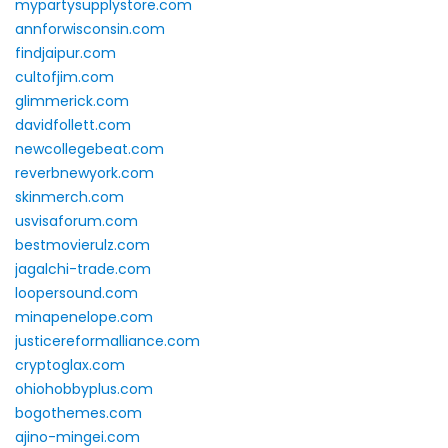
mypartysupplystore.com
annforwisconsin.com
findjaipur.com
cultofjim.com
glimmerick.com
davidfollett.com
newcollegebeat.com
reverbnewyork.com
skinmerch.com
usvisaforum.com
bestmovierulz.com
jagalchi-trade.com
loopersound.com
minapenelope.com
justicereformalliance.com
cryptoglax.com
ohiohobbyplus.com
bogothemes.com
ajino-mingei.com