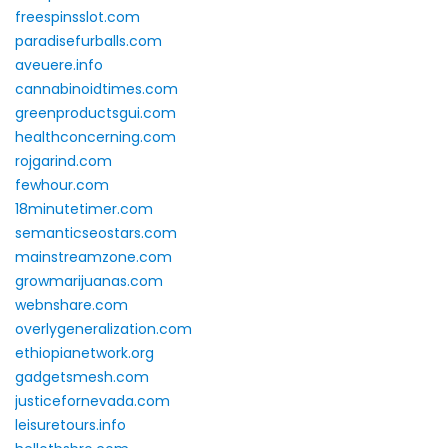
freespinsslot.com
paradisefurballs.com
aveuere.info
cannabinoidtimes.com
greenproductsgui.com
healthconcerning.com
rojgarind.com
fewhour.com
18minutetimer.com
semanticseostars.com
mainstreamzone.com
growmarijuanas.com
webnshare.com
overlygeneralization.com
ethiopianetwork.org
gadgetsmesh.com
justicefornevada.com
leisuretours.info