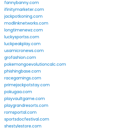
fannybanny.com
ifinitymarketer.com
jackpotkoning.com
modlinknetworks.com
longtimenewz.com
luckysportss.com
luckpeakplay.com
usamicronews.com
grofashion.com
pokemongoevolutioncalc.com
phishingbase.com
racegamings.com
primejackpotstay.com
pokugaa.com
playvaultgame.com
playgrandresorts.com
romsportal.com
sportsdocfestival.com
shestylestore.com