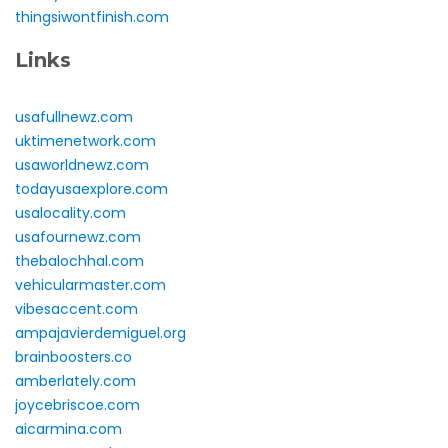
thingsiwontfinish.com
Links
usafullnewz.com
uktimenetwork.com
usaworldnewz.com
todayusaexplore.com
usalocality.com
usafournewz.com
thebalochhal.com
vehicularmaster.com
vibesaccent.com
ampajavierdemiguel.org
brainboosters.co
amberlately.com
joycebriscoe.com
aicarmina.com