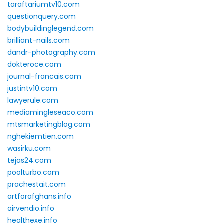
taraftariumtv10.com
questionquery.com
bodybuildinglegend.com
brilliant-nails.com
dandr-photography.com
dokteroce.com
journal-francais.com
justintv10.com
lawyerule.com
mediamingleseaco.com
mtsmarketingblog.com
nghekiemtien.com
wasirku.com
tejas24.com
poolturbo.com
prachestait.com
artforafghans.info
airvendio.info
healthexe.info