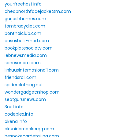
yourfreehost.info
cheapnorthfacejacketsm.com
gurjoshhomes.com
tombradydiet.com
bonthaiclub.com
casusbelli-mod.com
bookplatesociety.com
lebnewsmedia.com
sonosonora.com
linkuusinternasional1.com
friendsroll.com
spiderclothing.net
wondergadgetsshop.com
seatgurunews.com
3net.info
codeplex.info
okena.info
akunidpropokerqq.com
bespokecardetailing.com