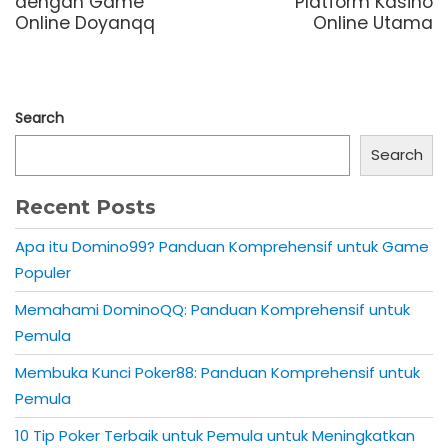
dengan Game
Platform Kasino
Online Doyanqq
Online Utama
Search
Search
Recent Posts
Apa itu Domino99? Panduan Komprehensif untuk Game
Populer
Memahami DominoQQ: Panduan Komprehensif untuk
Pemula
Membuka Kunci Poker88: Panduan Komprehensif untuk
Pemula
10 Tip Poker Terbaik untuk Pemula untuk Meningkatkan