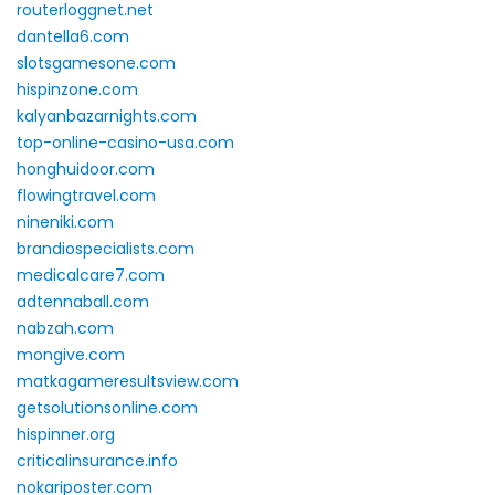
routerloggnet.net
dantella6.com
slotsgamesone.com
hispinzone.com
kalyanbazarnights.com
top-online-casino-usa.com
honghuidoor.com
flowingtravel.com
nineniki.com
brandiospecialists.com
medicalcare7.com
adtennaball.com
nabzah.com
mongive.com
matkagameresultsview.com
getsolutionsonline.com
hispinner.org
criticalinsurance.info
nokariposter.com