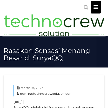
Skip
to
content
Rasakan Sensasi Menang
Besar di SuryaQQ
March 16, 2026
admin@technocrewsolution.com
[ad_1]
SuryaQQ adalah platform perjudian online yang