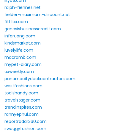
lky08.com
ralph-fiennes.net
fielder-maximum-discount.net
fitfllex.com
genesisbusinesscredit.com
inforuang.com
kindsmarket.com
luvelylife.com
macramb.com
mypet-diary.com
oxweekly.com
panamacitydeckcontractors.com
westfashions.com
toolshandy.com
travelstager.com
trendinspires.com
rannyephul.com
reportradar360.com
swaggyfashion.com