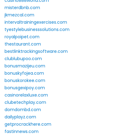
casino888world.com
misterdbnb.com
jkmezcal.com
intervaltrainingexercises.com
tyestylebusinesssolutions.com
royalpoipet.com
thestaurant.com
bestlinktrackingsoftware.com
clublubupoo.com
bonusmazijeu.com
bonuskyfojea.com
bonuskorokee.com
bonusgexipoy.com
casinorelaxluxe.com
clubetechplay.com
domdombd.com
dailyplayz.com
getprocrackhere.com
fastinnews.com