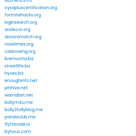
slotherio.info
cysapluscertification.org
fortnitehacks.org
loginsearch.org
aodecor.org
donorsmatch.org
nowtimes.org
casinoeing.org
livemocha.biz
streetlife.biz
hyves.biz
enoughinfo.net
pinhive.net
warnabet.net
bollym4u.me
bolly2tollyblog.me
pandaclub.me
flyttevask.io
byhous.com