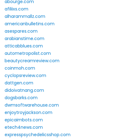
abourge.com
afiliixs.com
alharammallz.com
americanbulletins.com
asespares.com
arabianstime.com
atticabblues.com
autometropolist.com
beautycreamreview.com
coinmoh.com
cyclopsreview.com
dattgen.com
didoivatnang.com
dogsbarks.com
dwmsoftwarehouse.com
enjoytroyjackson.com
epicaimbots.com
etech4news.com
expresspsychedelicsshop.com