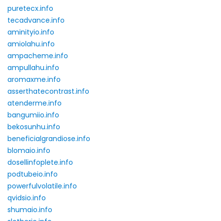
puretecx.info
tecadvance.info
aminityio.info
amiolahu.info
ampacheme.info
ampullahu.info
aromaxme.info
asserthatecontrast.info
atenderme.info
bangumiio.info
bekosunhu.info
beneficialgrandiose.info
blomaio.info
dosellinfoplete.info
podtubeio.info
powerfulvolatile.info
qvidsio.info
shumaio.info