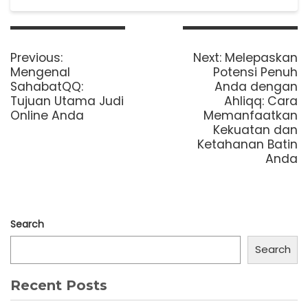
Post
navigation
Previous
Next
Previous:
Next:
Melepaskan
post:
post:
Mengenal
Potensi Penuh
SahabatQQ:
Anda dengan
Tujuan Utama Judi
Ahliqq: Cara
Online Anda
Memanfaatkan
Kekuatan dan
Ketahanan Batin
Anda
Search
Search
Recent Posts