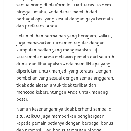
semua orang di platform ini. Dari Texas Hold’em
hingga Omaha, Anda dapat memilih dari
berbagai opsi yang sesuai dengan gaya bermain
dan preferensi Anda.
Selain pilihan permainan yang beragam, AsikQQ
juga menawarkan turnamen reguler dengan
kumpulan hadiah yang mengesankan. Uji
keterampilan Anda melawan pemain dari seluruh
dunia dan lihat apakah Anda memiliki apa yang
diperlukan untuk menjadi yang teratas. Dengan
pembelian yang sesuai dengan semua anggaran,
tidak ada alasan untuk tidak terlibat dan
mencoba keberuntungan Anda untuk menang
besar.
Namun kesenangannya tidak berhenti sampai di
situ. AsikQQ juga memberikan penghargaan
kepada pemain setianya dengan berbagai bonus
dan promosi. Dari bonus sambutan hingga