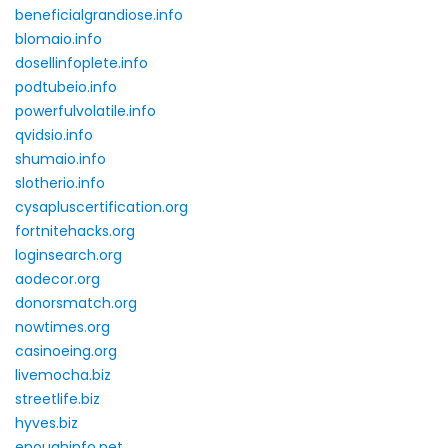
beneficialgrandiose.info
blomaio.info
dosellinfoplete.info
podtubeio.info
powerfulvolatile.info
qvidsio.info
shumaio.info
slotherio.info
cysapluscertification.org
fortnitehacks.org
loginsearch.org
aodecor.org
donorsmatch.org
nowtimes.org
casinoeing.org
livemocha.biz
streetlife.biz
hyves.biz
enoughinfo.net