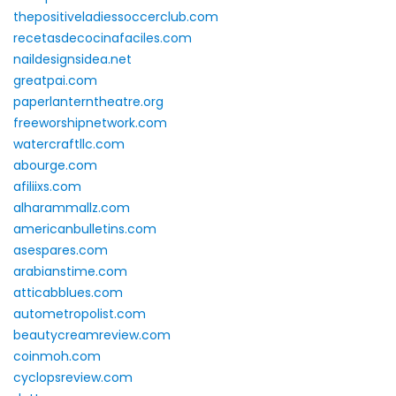
thepositiveladiessoccerclub.com
recetasdecocinafaciles.com
naildesignsidea.net
greatpai.com
paperlanterntheatre.org
freeworshipnetwork.com
watercraftllc.com
abourge.com
afiliixs.com
alharammallz.com
americanbulletins.com
asespares.com
arabianstime.com
atticabblues.com
autometropolist.com
beautycreamreview.com
coinmoh.com
cyclopsreview.com