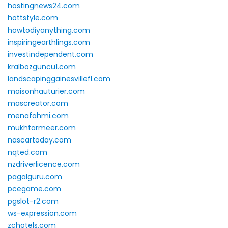
hostingnews24.com
hottstyle.com
howtodiyanything.com
inspiringearthlings.com
investindependent.com
kralbozguncu1.com
landscapinggainesvillefl.com
maisonhauturier.com
mascreator.com
menafahmi.com
mukhtarmeer.com
nascartoday.com
nqted.com
nzdriverlicence.com
pagalguru.com
pcegame.com
pgslot-r2.com
ws-expression.com
zchotels.com