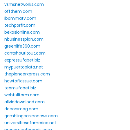
vsmsnetworks.com
offthem.com
ibommatv.com
techporfit.com
bekasionline.com
nbusinessplan.com
greenlife360.com
cantshoutitout.com
expressufabet.biz
mypuertoplata.net
thepioneerxpress.com
howtofixissue.com
teamufabet.biz
webfullform.com
allviddownload.com
decorsmag.com
gamblingcasinonews.com
universitiesofamerica.net
progameofbrands.com