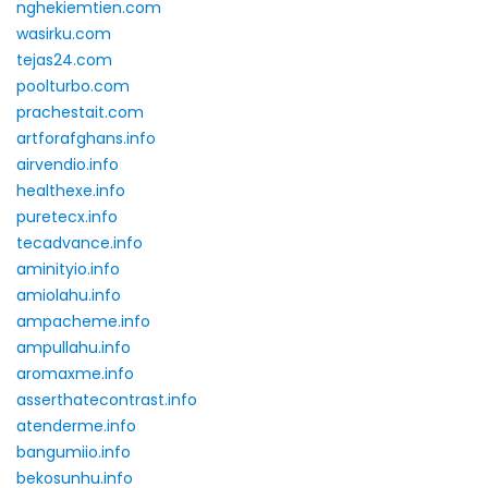
nghekiemtien.com
wasirku.com
tejas24.com
poolturbo.com
prachestait.com
artforafghans.info
airvendio.info
healthexe.info
puretecx.info
tecadvance.info
aminityio.info
amiolahu.info
ampacheme.info
ampullahu.info
aromaxme.info
asserthatecontrast.info
atenderme.info
bangumiio.info
bekosunhu.info