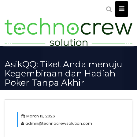
Skip
to
content
AsikQQ: Tiket Anda menuju
Kegembiraan dan Hadiah
Poker Tanpa Akhir
March 13, 2026
admin@technocrewsolution.com