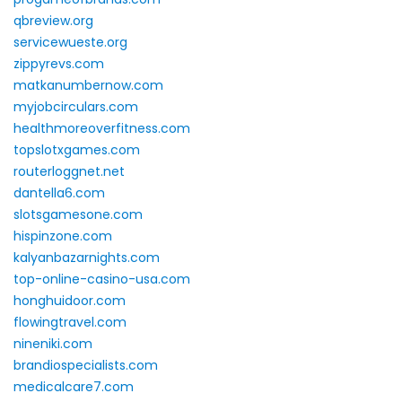
qbreview.org
servicewueste.org
zippyrevs.com
matkanumbernow.com
myjobcirculars.com
healthmoreoverfitness.com
topslotxgames.com
routerloggnet.net
dantella6.com
slotsgamesone.com
hispinzone.com
kalyanbazarnights.com
top-online-casino-usa.com
honghuidoor.com
flowingtravel.com
nineniki.com
brandiospecialists.com
medicalcare7.com