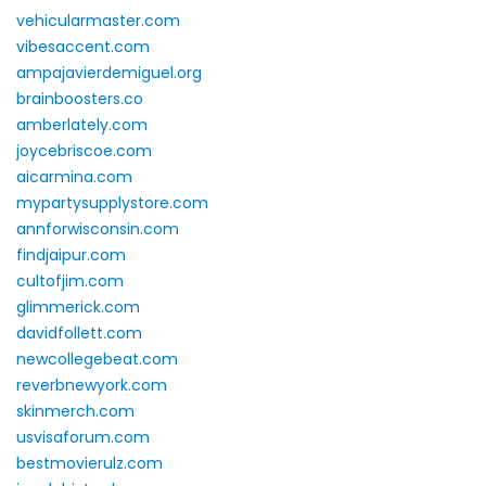
vehicularmaster.com
vibesaccent.com
ampajavierdemiguel.org
brainboosters.co
amberlately.com
joycebriscoe.com
aicarmina.com
mypartysupplystore.com
annforwisconsin.com
findjaipur.com
cultofjim.com
glimmerick.com
davidfollett.com
newcollegebeat.com
reverbnewyork.com
skinmerch.com
usvisaforum.com
bestmovierulz.com