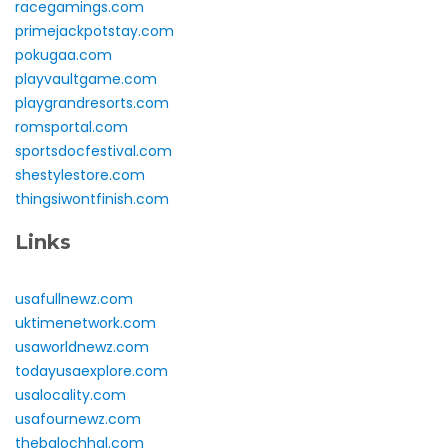
racegamings.com
primejackpotstay.com
pokugaa.com
playvaultgame.com
playgrandresorts.com
romsportal.com
sportsdocfestival.com
shestylestore.com
thingsiwontfinish.com
Links
usafullnewz.com
uktimenetwork.com
usaworldnewz.com
todayusaexplore.com
usalocality.com
usafournewz.com
thebalochhal.com