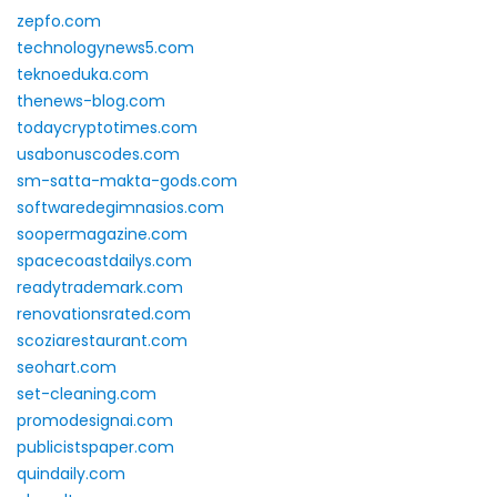
zepfo.com
technologynews5.com
teknoeduka.com
thenews-blog.com
todaycryptotimes.com
usabonuscodes.com
sm-satta-makta-gods.com
softwaredegimnasios.com
soopermagazine.com
spacecoastdailys.com
readytrademark.com
renovationsrated.com
scoziarestaurant.com
seohart.com
set-cleaning.com
promodesignai.com
publicistspaper.com
quindaily.com