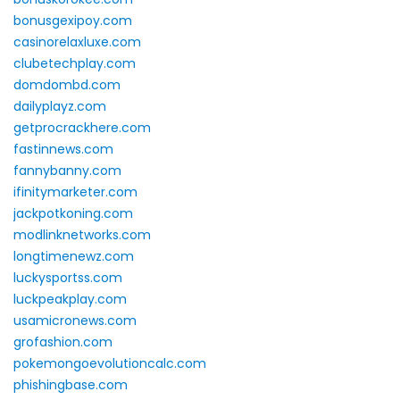
bonusgexipoy.com
casinorelaxluxe.com
clubetechplay.com
domdombd.com
dailyplayz.com
getprocrackhere.com
fastinnews.com
fannybanny.com
ifinitymarketer.com
jackpotkoning.com
modlinknetworks.com
longtimenewz.com
luckysportss.com
luckpeakplay.com
usamicronews.com
grofashion.com
pokemongoevolutioncalc.com
phishingbase.com