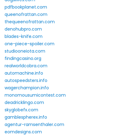
pdfbookplanet.com
queenofrattan.com
thequeenofrattan.com
denohubpro.com
blades-knife.com
one-piece-spoiler.com
studiooneiota.com
findingcasino.org
realworldcobra.com
automachine.info
autospeedsters.info
wagerchampion.info
monomousumicontest.com
deadricklingo.com
skyglobefx.com
gamblespherex.info
agentur-ramsenthaler.com
eomdesigns.com