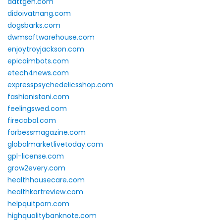
dattgen.com
didoivatnang.com
dogsbarks.com
dwmsoftwarehouse.com
enjoytroyjackson.com
epicaimbots.com
etech4news.com
expresspsychedelicsshop.com
fashionistani.com
feelingswed.com
firecabal.com
forbessmagazine.com
globalmarketlivetoday.com
gpl-license.com
grow2every.com
healthhousecare.com
healthkartreview.com
helpquitporn.com
highqualitybanknote.com