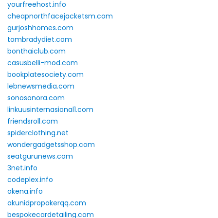
yourfreehost.info
cheapnorthfacejacketsm.com
gurjoshhomes.com
tombradydiet.com
bonthaiclub.com
casusbelli-mod.com
bookplatesociety.com
lebnewsmedia.com
sonosonora.com
linkuusinternasional1.com
friendsroll.com
spiderclothing.net
wondergadgetsshop.com
seatgurunews.com
3net.info
codeplex.info
okena.info
akunidpropokerqq.com
bespokecardetailing.com