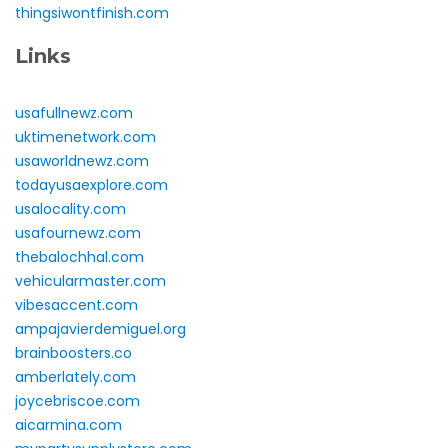
thingsiwontfinish.com
Links
usafullnewz.com
uktimenetwork.com
usaworldnewz.com
todayusaexplore.com
usalocality.com
usafournewz.com
thebalochhal.com
vehicularmaster.com
vibesaccent.com
ampajavierdemiguel.org
brainboosters.co
amberlately.com
joycebriscoe.com
aicarmina.com