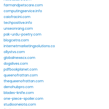
farmandpetscare.com
computingservice.info
caiofracini.com
techpositive.info
unseonrang.com
pak-urdu-poetry.com
blogcetra.com
internetmarketingsolutions.co
ollystvs.com
globalnewscx.com
dogslives.com
pdfbookplanet.com
queenofrattan.com
thequeenofrattan.com
denohubpro.com
blades-knife.com
one-piece-spoiler.com
studiooneiota.com