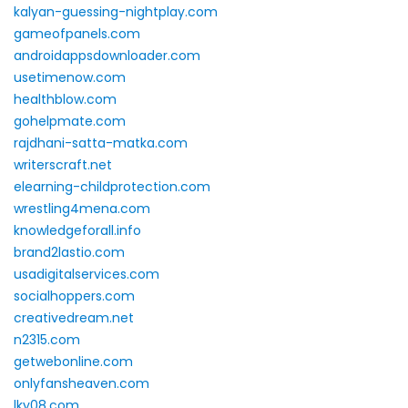
kalyan-guessing-nightplay.com
gameofpanels.com
androidappsdownloader.com
usetimenow.com
healthblow.com
gohelpmate.com
rajdhani-satta-matka.com
writerscraft.net
elearning-childprotection.com
wrestling4mena.com
knowledgeforall.info
brand2lastio.com
usadigitalservices.com
socialhoppers.com
creativedream.net
n2315.com
getwebonline.com
onlyfansheaven.com
lky08.com