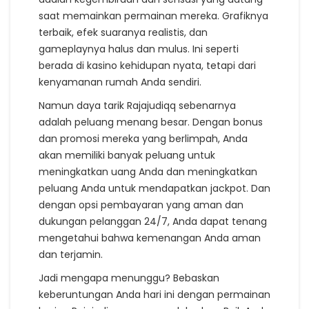
saat memainkan permainan mereka. Grafiknya
terbaik, efek suaranya realistis, dan
gameplaynya halus dan mulus. Ini seperti
berada di kasino kehidupan nyata, tetapi dari
kenyamanan rumah Anda sendiri.
Namun daya tarik Rajajudiqq sebenarnya
adalah peluang menang besar. Dengan bonus
dan promosi mereka yang berlimpah, Anda
akan memiliki banyak peluang untuk
meningkatkan uang Anda dan meningkatkan
peluang Anda untuk mendapatkan jackpot. Dan
dengan opsi pembayaran yang aman dan
dukungan pelanggan 24/7, Anda dapat tenang
mengetahui bahwa kemenangan Anda aman
dan terjamin.
Jadi mengapa menunggu? Bebaskan
keberuntungan Anda hari ini dengan permainan