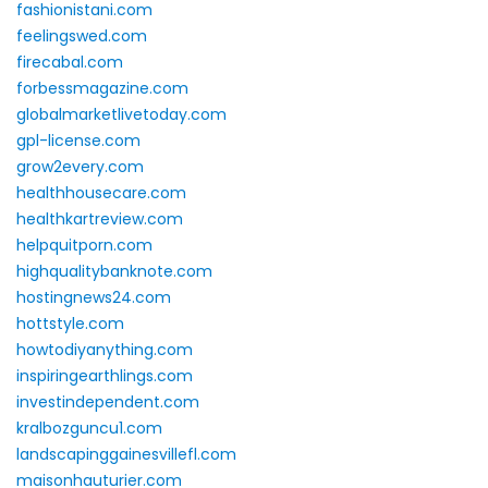
fashionistani.com
feelingswed.com
firecabal.com
forbessmagazine.com
globalmarketlivetoday.com
gpl-license.com
grow2every.com
healthhousecare.com
healthkartreview.com
helpquitporn.com
highqualitybanknote.com
hostingnews24.com
hottstyle.com
howtodiyanything.com
inspiringearthlings.com
investindependent.com
kralbozguncu1.com
landscapinggainesvillefl.com
maisonhauturier.com