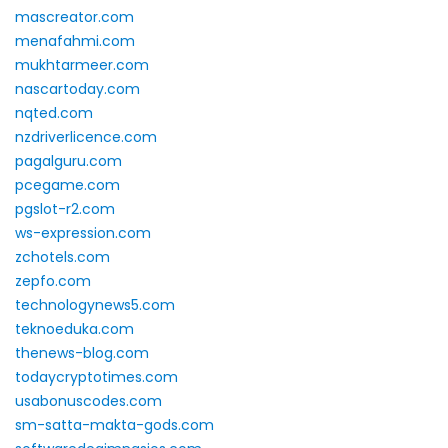
mascreator.com
menafahmi.com
mukhtarmeer.com
nascartoday.com
nqted.com
nzdriverlicence.com
pagalguru.com
pcegame.com
pgslot-r2.com
ws-expression.com
zchotels.com
zepfo.com
technologynews5.com
teknoeduka.com
thenews-blog.com
todaycryptotimes.com
usabonuscodes.com
sm-satta-makta-gods.com