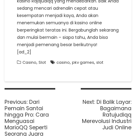
kasino Rajajudiqq yang mendebarkan. Baik Anda
sedang mencari adrenalin cepat atau
kesempatan menjadi kaya, Anda akan
menemukan semuanya di kasino online
berperingkat teratas ini. Bergabunglah sekarang
dan mulai bermain – siapa tahu, Anda bisa
menjadi pemenang besar berikutnya!
[ad_2]
,
,
,
Casino
Slot
casino
pkv games
slot
Post
navigation
Previous
Next
Previous:
Dari
Next:
Di Balik Layar:
post:
post:
Pemain Santai
Bagaimana
hingga Pro: Cara
Ratujudiqq
Menguasai
Merevolusi Industri
MarioQQ Seperti
Judi Online
Seorang Juara