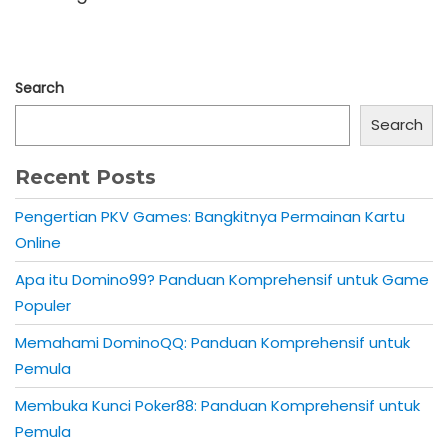
Search
Search
Recent Posts
Pengertian PKV Games: Bangkitnya Permainan Kartu
Online
Apa itu Domino99? Panduan Komprehensif untuk Game
Populer
Memahami DominoQQ: Panduan Komprehensif untuk
Pemula
Membuka Kunci Poker88: Panduan Komprehensif untuk
Pemula