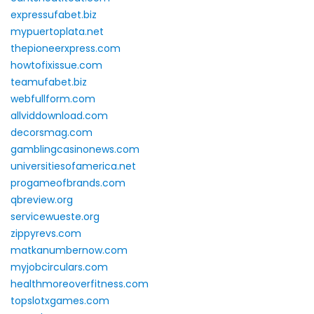
expressufabet.biz
mypuertoplata.net
thepioneerxpress.com
howtofixissue.com
teamufabet.biz
webfullform.com
allviddownload.com
decorsmag.com
gamblingcasinonews.com
universitiesofamerica.net
progameofbrands.com
qbreview.org
servicewueste.org
zippyrevs.com
matkanumbernow.com
myjobcirculars.com
healthmoreoverfitness.com
topslotxgames.com