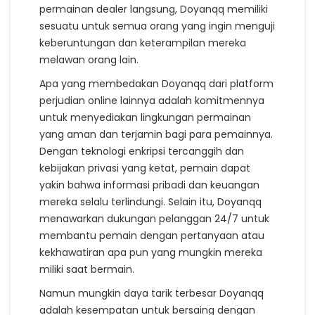
permainan dealer langsung, Doyanqq memiliki
sesuatu untuk semua orang yang ingin menguji
keberuntungan dan keterampilan mereka
melawan orang lain.
Apa yang membedakan Doyanqq dari platform
perjudian online lainnya adalah komitmennya
untuk menyediakan lingkungan permainan
yang aman dan terjamin bagi para pemainnya.
Dengan teknologi enkripsi tercanggih dan
kebijakan privasi yang ketat, pemain dapat
yakin bahwa informasi pribadi dan keuangan
mereka selalu terlindungi. Selain itu, Doyanqq
menawarkan dukungan pelanggan 24/7 untuk
membantu pemain dengan pertanyaan atau
kekhawatiran apa pun yang mungkin mereka
miliki saat bermain.
Namun mungkin daya tarik terbesar Doyanqq
adalah kesempatan untuk bersaing dengan