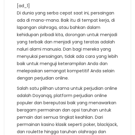
[ad_1]
Di dunia yang serba cepat saat ini, persaingan
ada di mana-mana. Baik itu di tempat kerja, di
lapangan olahraga, atau bahkan dalam
kehidupan pribadi kita, dorongan untuk menjadi
yang terbaik dan menjadi yang teratas adalah
naluri alami manusia. Dan bagi mereka yang
menyukai persaingan, tidak ada cara yang lebih
baik untuk menguji keterampilan Anda dan
melepaskan semangat kompetitif Anda selain
dengan perjudian online.
Salah satu pilihan utama untuk perjudian online
adalah Doyanqq, platform perjudian online
populer dan bereputasi baik yang menawarkan
beragam permainan dan opsi taruhan untuk
pemain dari semua tingkat keahlian. Dari
permainan kasino klasik seperti poker, blackjack,
dan roulette hingga taruhan olahraga dan