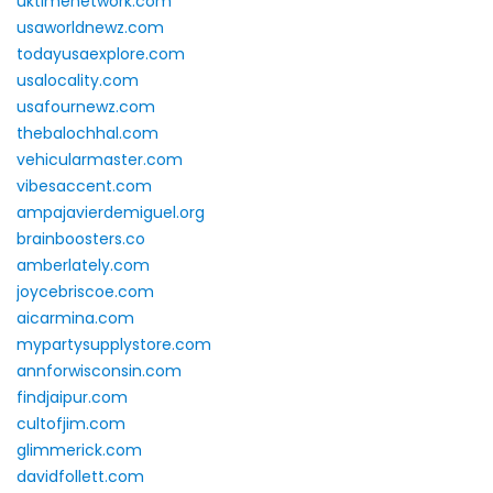
uktimenetwork.com
usaworldnewz.com
todayusaexplore.com
usalocality.com
usafournewz.com
thebalochhal.com
vehicularmaster.com
vibesaccent.com
ampajavierdemiguel.org
brainboosters.co
amberlately.com
joycebriscoe.com
aicarmina.com
mypartysupplystore.com
annforwisconsin.com
findjaipur.com
cultofjim.com
glimmerick.com
davidfollett.com