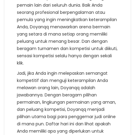
pemain lain dari seluruh dunia. Baik Anda
seorang profesional berpengalaman atau
pemula yang ingin meningkatkan keterampilan
Anda, Doyanqq menawarkan arena bermain
yang setara di mana setiap orang memiliki
peluang untuk menang besar. Dan dengan
beragam turnamen dan kompetisi untuk diikuti,
sensasi kompetisi selalu hanya dengan sekali
klik.
Jadi, jika Anda ingin melepaskan semangat
kompetitif dan menguji keterampilan Anda
melawan orang lain, Doyanqq adalah
jawabannya. Dengan beragam pilihan
permainan, lingkungan permainan yang aman,
dan peluang kompetisi, Doyanqq menjadi
pilihan utama bagi para penggemar judi online
di mana pun. Daftar hari ini dan lihat apakah
Anda memiliki apa yang diperlukan untuk