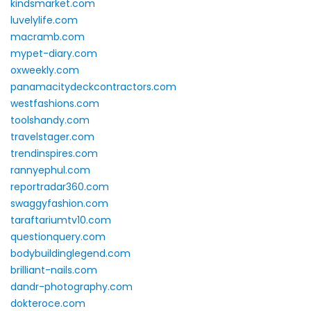
kindsmarket.com
luvelylife.com
macramb.com
mypet-diary.com
oxweekly.com
panamacitydeckcontractors.com
westfashions.com
toolshandy.com
travelstager.com
trendinspires.com
rannyephul.com
reportradar360.com
swaggyfashion.com
taraftariumtv10.com
questionquery.com
bodybuildinglegend.com
brilliant-nails.com
dandr-photography.com
dokteroce.com