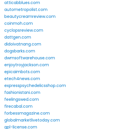
atticabblues.com
autometropolist.com
beautycreamreview.com
coinmoh.com
cyclopsreview.com
dattgen.com
didoivatnang.com
dogsbarks.com
dwmsoftwarehouse.com
enjoytroyjackson.com
epicaimbots.com
etech4news.com
expresspsychedelicsshop.com
fashionistani.com
feelingswed.com
firecabal.com
forbessmagazine.com
globalmarketlivetoday.com
gpl-license.com