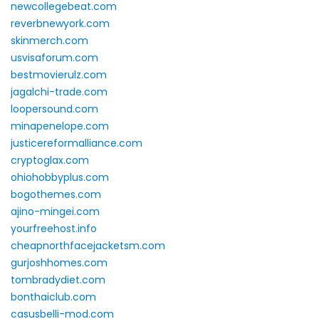
newcollegebeat.com
reverbnewyork.com
skinmerch.com
usvisaforum.com
bestmovierulz.com
jagalchi-trade.com
loopersound.com
minapenelope.com
justicereformalliance.com
cryptoglax.com
ohiohobbyplus.com
bogothemes.com
ajino-mingei.com
yourfreehost.info
cheapnorthfacejacketsm.com
gurjoshhomes.com
tombradydiet.com
bonthaiclub.com
casusbelli-mod.com