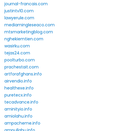
journal-francais.com
justintv10.com
lawyerule.com
mediamingleseaco.com
mtsmarketingblog.com
nghekiemtien.com
wasirku.com
tejas24.com
poolturbo.com
prachestait.com
artforafghans.info
airvendio.info
healthexe.info
puretecx.info
tecadvance.info
aminityio.info
amiolahu.info
ampacheme.info
ampullahu.info