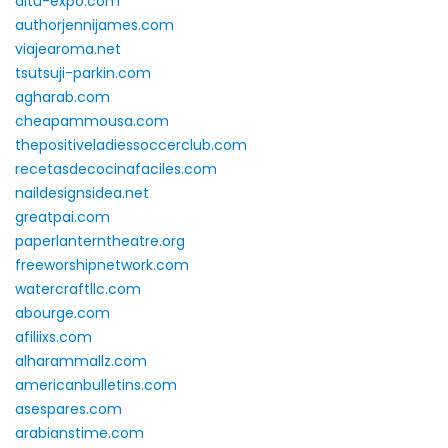
altu-expo.com
authorjennijames.com
viajearoma.net
tsutsuji-parkin.com
agharab.com
cheapammousa.com
thepositiveladiessoccerclub.com
recetasdecocinafaciles.com
naildesignsidea.net
greatpai.com
paperlanterntheatre.org
freeworshipnetwork.com
watercraftllc.com
abourge.com
afiliixs.com
alharammallz.com
americanbulletins.com
asespares.com
arabianstime.com