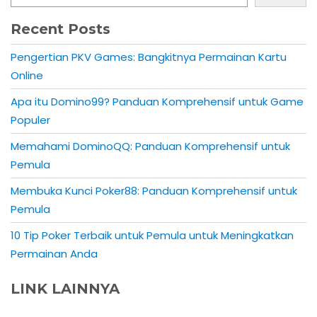
Recent Posts
Pengertian PKV Games: Bangkitnya Permainan Kartu
Online
Apa itu Domino99? Panduan Komprehensif untuk Game
Populer
Memahami DominoQQ: Panduan Komprehensif untuk
Pemula
Membuka Kunci Poker88: Panduan Komprehensif untuk
Pemula
10 Tip Poker Terbaik untuk Pemula untuk Meningkatkan
Permainan Anda
LINK LAINNYA