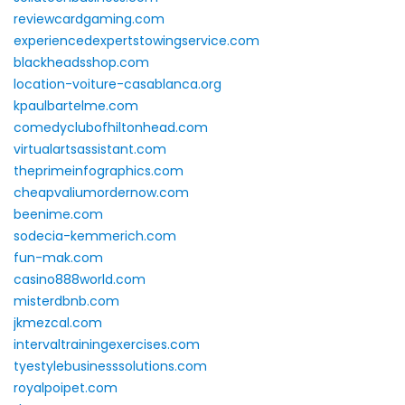
reviewcardgaming.com
experiencedexpertstowingservice.com
blackheadsshop.com
location-voiture-casablanca.org
kpaulbartelme.com
comedyclubofhiltonhead.com
virtualartsassistant.com
theprimeinfographics.com
cheapvaliumordernow.com
beenime.com
sodecia-kemmerich.com
fun-mak.com
casino888world.com
misterdbnb.com
jkmezcal.com
intervaltrainingexercises.com
tyestylebusinesssolutions.com
royalpoipet.com