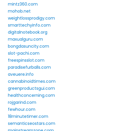
mintz360.com
mohob.net
weightlossprodigy.com
smarttechyinfo.com
digitalnotebook.org
maxualguru.com
bongdasuncity.com
slot-pachi.com
freespinsslot.com
paradisefurballs.com
aveuere.info
cannabinoidtimes.com
greenproductsgui.com
healthconcerning.com
rojgarind.com
fewhour.com
18minutetimer.com
semanticseostars.com
mainstreamzone.com