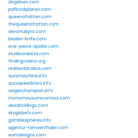
dogslives.com
pdfbookplanet.com
queenofrattan.com
thequeenofrattan.com
denohubpro.com
blades-knife.com
one-piece-spoiler.com
studiooneiota.com
findingcasino.org
realworldcobra.com
automachine.info
autospeedsters.info
wagerchampion.info
monomousumicontest.com
deadricklingo.com
skyglobefx.com
gamblespherex.info
agentur-ramsenthaler.com
eomdesigns.com