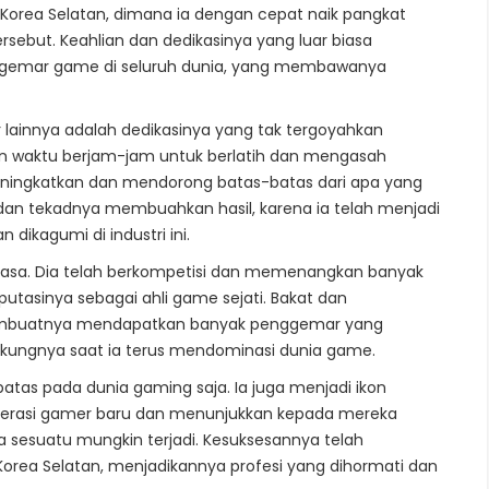
Korea Selatan, dimana ia dengan cepat naik pangkat
rsebut. Keahlian dan dedikasinya yang luar biasa
nggemar game di seluruh dunia, yang membawanya
ainnya adalah dedikasinya yang tak tergoyahkan
n waktu berjam-jam untuk berlatih dan mengasah
eningkatkan dan mendorong batas-batas dari apa yang
s dan tekadnya membuahkan hasil, karena ia telah menjadi
 dikagumi di industri ini.
iasa. Dia telah berkompetisi dan memenangkan banyak
utasinya sebagai ahli game sejati. Bakat dan
membuatnya mendapatkan banyak penggemar yang
ungnya saat ia terus mendominasi dunia game.
tas pada dunia gaming saja. Ia juga menjadi ikon
enerasi gamer baru dan menunjukkan kepada mereka
a sesuatu mungkin terjadi. Kesuksesannya telah
rea Selatan, menjadikannya profesi yang dihormati dan