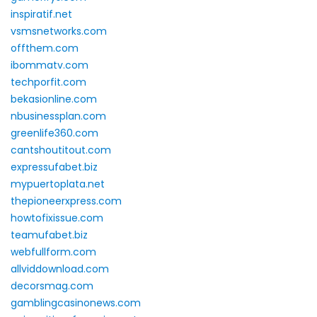
inspiratif.net
vsmsnetworks.com
offthem.com
ibommatv.com
techporfit.com
bekasionline.com
nbusinessplan.com
greenlife360.com
cantshoutitout.com
expressufabet.biz
mypuertoplata.net
thepioneerxpress.com
howtofixissue.com
teamufabet.biz
webfullform.com
allviddownload.com
decorsmag.com
gamblingcasinonews.com