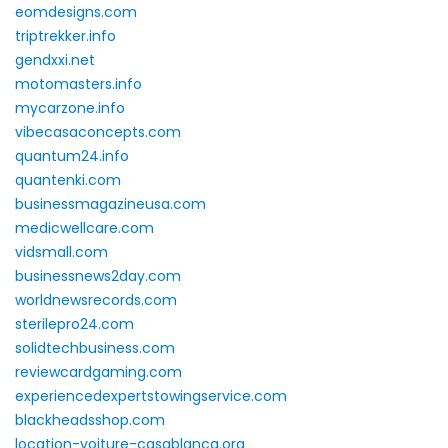
eomdesigns.com
triptrekker.info
gendxxi.net
motomasters.info
mycarzone.info
vibecasaconcepts.com
quantum24.info
quantenki.com
businessmagazineusa.com
medicwellcare.com
vidsmall.com
businessnews2day.com
worldnewsrecords.com
sterilepro24.com
solidtechbusiness.com
reviewcardgaming.com
experiencedexpertstowingservice.com
blackheadsshop.com
location-voiture-casablanca.org