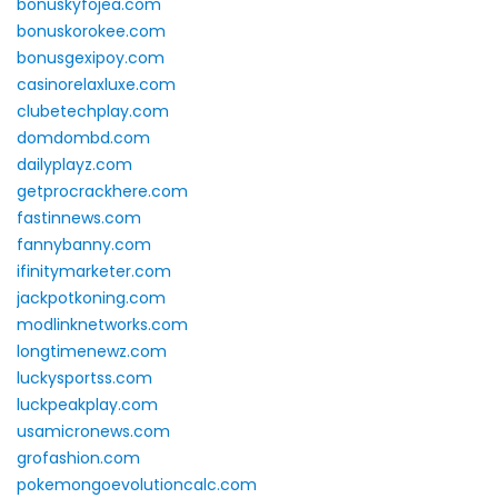
bonuskyfojea.com
bonuskorokee.com
bonusgexipoy.com
casinorelaxluxe.com
clubetechplay.com
domdombd.com
dailyplayz.com
getprocrackhere.com
fastinnews.com
fannybanny.com
ifinitymarketer.com
jackpotkoning.com
modlinknetworks.com
longtimenewz.com
luckysportss.com
luckpeakplay.com
usamicronews.com
grofashion.com
pokemongoevolutioncalc.com