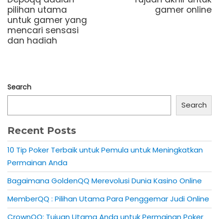
pilihan utama
gamer online
untuk gamer yang
mencari sensasi
dan hadiah
Search
Search
Recent Posts
10 Tip Poker Terbaik untuk Pemula untuk Meningkatkan
Permainan Anda
Bagaimana GoldenQQ Merevolusi Dunia Kasino Online
MemberQQ : Pilihan Utama Para Penggemar Judi Online
CrownQQ: Tujuan Utama Anda untuk Permainan Poker