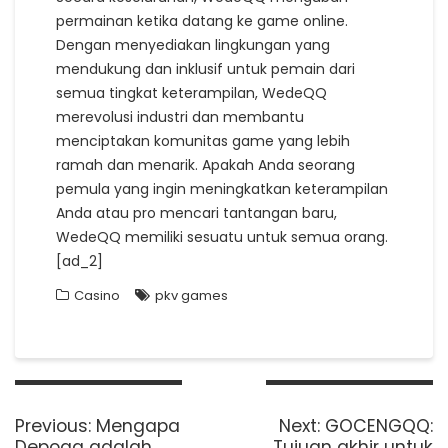
permainan ketika datang ke game online.
Dengan menyediakan lingkungan yang
mendukung dan inklusif untuk pemain dari
semua tingkat keterampilan, WedeQQ
merevolusi industri dan membantu
menciptakan komunitas game yang lebih
ramah dan menarik. Apakah Anda seorang
pemula yang ingin meningkatkan keterampilan
Anda atau pro mencari tantangan baru,
WedeQQ memiliki sesuatu untuk semua orang.
[ad_2]
Casino
pkv games
Post
navigation
Previous
Next
Previous:
Mengapa
Next:
GOCENGQQ:
post:
post:
Depoqq adalah
Tujuan akhir untuk