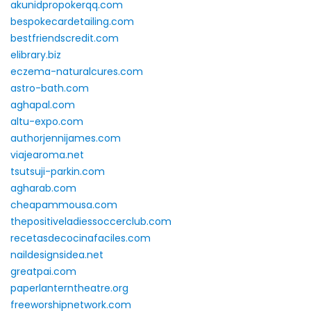
akunidpropokerqq.com
bespokecardetailing.com
bestfriendscredit.com
elibrary.biz
eczema-naturalcures.com
astro-bath.com
aghapal.com
altu-expo.com
authorjennijames.com
viajearoma.net
tsutsuji-parkin.com
agharab.com
cheapammousa.com
thepositiveladiessoccerclub.com
recetasdecocinafaciles.com
naildesignsidea.net
greatpai.com
paperlanterntheatre.org
freeworshipnetwork.com