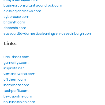
businessconsultantsroundrock.com
classicglobalnews.com
cybercusp.com
britaintt.com
deconds.com
easycartltd-domesticcleaningservicesedinburgh.com
Links
uae-times.com
gamerifys.com
inspiratif.net
vsmsnetworks.com
offthem.com
ibommatv.com
techporfit.com
bekasionline.com
nbusinessplan.com