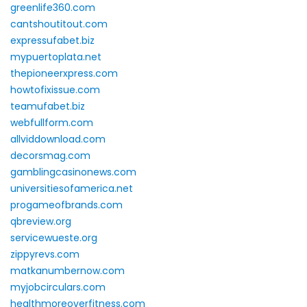
greenlife360.com
cantshoutitout.com
expressufabet.biz
mypuertoplata.net
thepioneerxpress.com
howtofixissue.com
teamufabet.biz
webfullform.com
allviddownload.com
decorsmag.com
gamblingcasinonews.com
universitiesofamerica.net
progameofbrands.com
qbreview.org
servicewueste.org
zippyrevs.com
matkanumbernow.com
myjobcirculars.com
healthmoreoverfitness.com