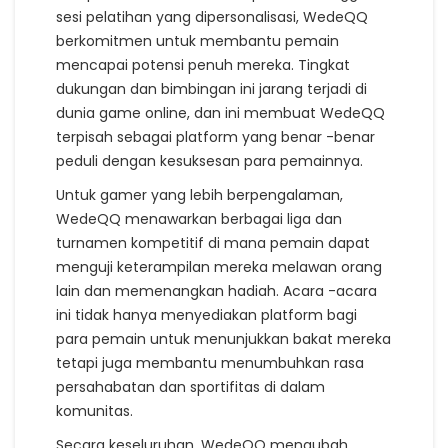
sesi pelatihan yang dipersonalisasi, WedeQQ
berkomitmen untuk membantu pemain
mencapai potensi penuh mereka. Tingkat
dukungan dan bimbingan ini jarang terjadi di
dunia game online, dan ini membuat WedeQQ
terpisah sebagai platform yang benar -benar
peduli dengan kesuksesan para pemainnya.
Untuk gamer yang lebih berpengalaman,
WedeQQ menawarkan berbagai liga dan
turnamen kompetitif di mana pemain dapat
menguji keterampilan mereka melawan orang
lain dan memenangkan hadiah. Acara -acara
ini tidak hanya menyediakan platform bagi
para pemain untuk menunjukkan bakat mereka
tetapi juga membantu menumbuhkan rasa
persahabatan dan sportifitas di dalam
komunitas.
Secara keseluruhan, WedeQQ mengubah