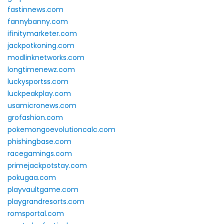
fastinnews.com
fannybanny.com
ifinitymarketer.com
jackpotkoning.com
modlinknetworks.com
longtimenewz.com
luckysportss.com
luckpeakplay.com
usamicronews.com
grofashion.com
pokemongoevolutioncalc.com
phishingbase.com
racegamings.com
primejackpotstay.com
pokugaa.com
playvaultgame.com
playgrandresorts.com
romsportal.com