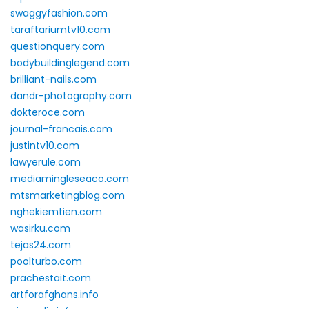
swaggyfashion.com
taraftariumtv10.com
questionquery.com
bodybuildinglegend.com
brilliant-nails.com
dandr-photography.com
dokteroce.com
journal-francais.com
justintv10.com
lawyerule.com
mediamingleseaco.com
mtsmarketingblog.com
nghekiemtien.com
wasirku.com
tejas24.com
poolturbo.com
prachestait.com
artforafghans.info