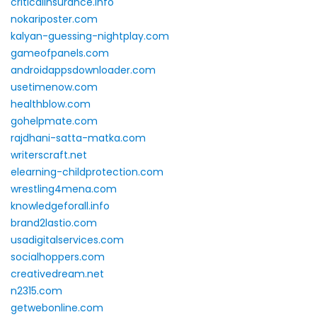
criticalinsurance.info
nokariposter.com
kalyan-guessing-nightplay.com
gameofpanels.com
androidappsdownloader.com
usetimenow.com
healthblow.com
gohelpmate.com
rajdhani-satta-matka.com
writerscraft.net
elearning-childprotection.com
wrestling4mena.com
knowledgeforall.info
brand2lastio.com
usadigitalservices.com
socialhoppers.com
creativedream.net
n2315.com
getwebonline.com