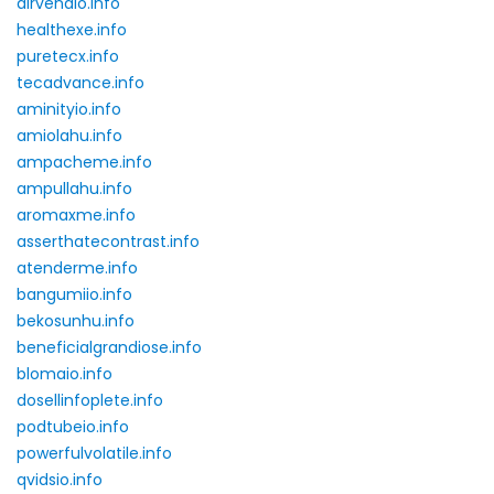
airvendio.info
healthexe.info
puretecx.info
tecadvance.info
aminityio.info
amiolahu.info
ampacheme.info
ampullahu.info
aromaxme.info
asserthatecontrast.info
atenderme.info
bangumiio.info
bekosunhu.info
beneficialgrandiose.info
blomaio.info
dosellinfoplete.info
podtubeio.info
powerfulvolatile.info
qvidsio.info