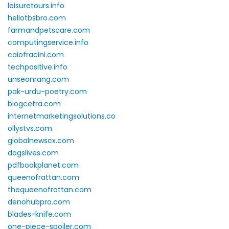
leisuretours.info
hellotbsbro.com
farmandpetscare.com
computingservice.info
caiofracini.com
techpositive.info
unseonrang.com
pak-urdu-poetry.com
blogcetra.com
internetmarketingsolutions.co
ollystvs.com
globalnewscx.com
dogslives.com
pdfbookplanet.com
queenofrattan.com
thequeenofrattan.com
denohubpro.com
blades-knife.com
one-piece-spoiler.com