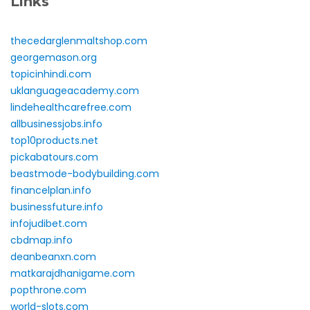
Links
thecedarglenmaltshop.com
georgemason.org
topicinhindi.com
uklanguageacademy.com
lindehealthcarefree.com
allbusinessjobs.info
top10products.net
pickabatours.com
beastmode-bodybuilding.com
financelplan.info
businessfuture.info
infojudibet.com
cbdmap.info
deanbeanxn.com
matkarajdhanigame.com
popthrone.com
world-slots.com