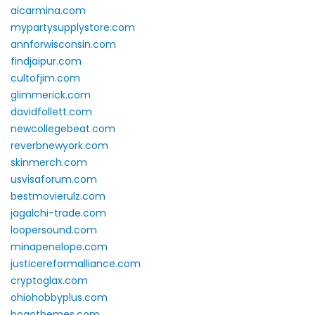
aicarmina.com
mypartysupplystore.com
annforwisconsin.com
findjaipur.com
cultofjim.com
glimmerick.com
davidfollett.com
newcollegebeat.com
reverbnewyork.com
skinmerch.com
usvisaforum.com
bestmovierulz.com
jagalchi-trade.com
loopersound.com
minapenelope.com
justicereformalliance.com
cryptoglax.com
ohiohobbyplus.com
bogothemes.com