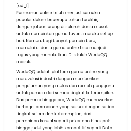
[ad_1]
Permainan online telah menjadi semakin
populer dalam beberapa tahun terakhir,
dengan jutaan orang di seluruh dunia masuk
untuk memainkan game favorit mereka setiap
hari. Namun, bagi banyak pemain baru,
memulai di dunia game online bisa menjadi
tugas yang menakutkan. Di situlah WedeQQ
masuk.
WedeQQ adalah platform game online yang
merevolusi industri dengan memberikan
pengalaman yang mulus dan ramah pengguna
untuk pemain dari semua tingkat keterampilan.
Dari pemula hingga pro, WedeQQ menawarkan
berbagai permainan yang sesuai dengan setiap
tingkat selera dan keterampilan, dari
permainan kasual seperti poker dan blackjack
hingga judul yang lebih kompetitif seperti Dota