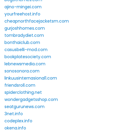
ajino-mingei.com
yourfreehost.info
cheapnorthfacejacketsm.com
gurjoshhomes.com
tombradydiet.com
bonthaiclub.com
casusbelli-mod.com
bookplatesociety.com
lebnewsmedia.com
sonosonora.com
linkuusinternasional1.com
friendsroll.com
spiderclothing.net
wondergadgetsshop.com
seatgurunews.com
3net.info
codeplex.info
okena.info