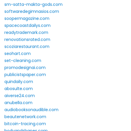
sm-satta-makta-gods.com
softwaredegimnasios.com
soopermagazine.com
spacecoastdailys.com
readytrademark.com
renovationsrated.com
scoziarestaurant.com
seohart.com
set-cleaning.com
promodesignai.com
publicistspaper.com
quindaily.com
abosulte.com
aiverse24.com
anubella.com
audiobooksonaudible.com
beautenetwork.com
bitcoin-tracing.com
bodyandshapes.com