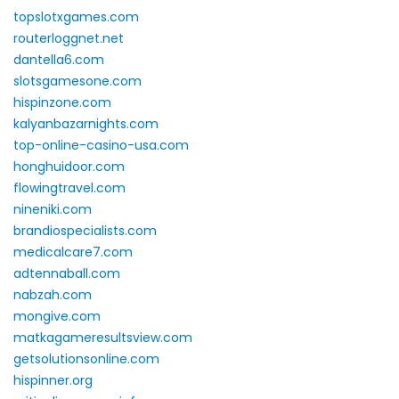
topslotxgames.com
routerloggnet.net
dantella6.com
slotsgamesone.com
hispinzone.com
kalyanbazarnights.com
top-online-casino-usa.com
honghuidoor.com
flowingtravel.com
nineniki.com
brandiospecialists.com
medicalcare7.com
adtennaball.com
nabzah.com
mongive.com
matkagameresultsview.com
getsolutionsonline.com
hispinner.org