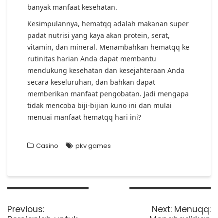
banyak manfaat kesehatan.
Kesimpulannya, hematqq adalah makanan super
padat nutrisi yang kaya akan protein, serat,
vitamin, dan mineral. Menambahkan hematqq ke
rutinitas harian Anda dapat membantu
mendukung kesehatan dan kesejahteraan Anda
secara keseluruhan, dan bahkan dapat
memberikan manfaat pengobatan. Jadi mengapa
tidak mencoba biji-bijian kuno ini dan mulai
menuai manfaat hematqq hari ini?
Casino
pkv games
Post
navigation
Previous
Next
Previous:
Next:
Menuqq: