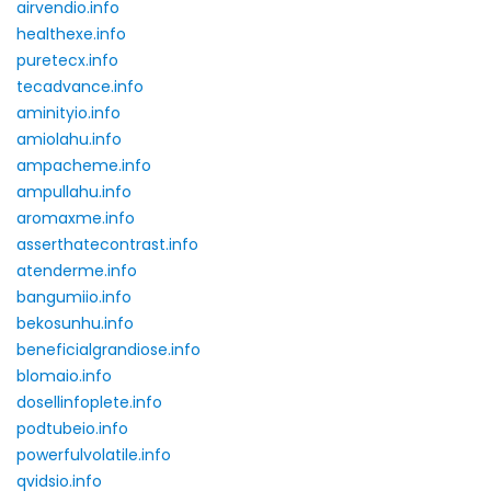
airvendio.info
healthexe.info
puretecx.info
tecadvance.info
aminityio.info
amiolahu.info
ampacheme.info
ampullahu.info
aromaxme.info
asserthatecontrast.info
atenderme.info
bangumiio.info
bekosunhu.info
beneficialgrandiose.info
blomaio.info
dosellinfoplete.info
podtubeio.info
powerfulvolatile.info
qvidsio.info