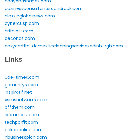
bodyandshapes.com
businessconsultantsroundrock.com
classicglobalnews.com
cybercusp.com
britaintt.com
deconds.com
easycartltd-domesticcleaningservicesedinburgh.com
Links
uae-times.com
gamerifys.com
inspiratif.net
vsmsnetworks.com
offthem.com
ibommatv.com
techporfit.com
bekasionline.com
nbusinessplan.com