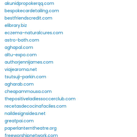
akunidpropokerqq.com
bespokecardetailing.com
bestfriendscredit.com
elibrary.biz
eczema-naturalcures.com
astro-bath.com
aghapal.com
altu-expo.com
authorjennijames.com
viajearoma.net
tsutsuji-parkin.com
agharab.com
cheapammousa.com
thepositiveladiessoccerclub.com
recetasdecocinafaciles.com
naildesignsidea.net
greatpai.com
paperlanterntheatre.org
freeworshipnetwork.com