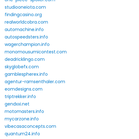
studiooneiota.com
findingcasino.org
realworldcobra.com
automachine.info
autospeedsters.info
wagerchampion.info
monomousumicontest.com
deadricklingo.com
skyglobefx.com
gamblespherex.info
agentur-ramsenthaler.com
eomdesigns.com
triptrekker.info
gendxxi.net
motomasters.info
mycarzone.info
vibecasaconcepts.com
quantum24.info