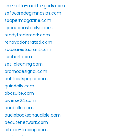
sm-satta-makta-gods.com
softwaredegimnasios.com
soopermagazine.com
spacecoastdailys.com
readytrademark.com
renovationsrated.com
scoziarestaurant.com
seohart.com
set-cleaning.com
promodesignai.com
publicistspaper.com
quindaily.com
abosulte.com
aiverse24.com
anubella.com
audiobooksonaudible.com
beautenetwork.com
bitcoin-tracing.com