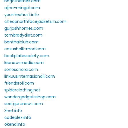
bogothemes.com
ajino-mingei.com
yourfreehost.info
cheapnorthfacejacketsm.com
gurjoshhomes.com
tombradydiet.com
bonthaiclub.com
casusbelli-mod.com
bookplatesociety.com
lebnewsmedia.com
sonosonora.com
linkuusinternasional1.com
friendsroll.com
spiderclothing.net
wondergadgetsshop.com
seatgurunews.com
3net.info
codeplex.info
okena.info