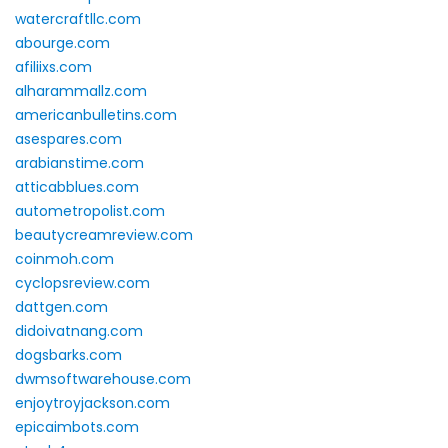
watercraftllc.com
abourge.com
afiliixs.com
alharammallz.com
americanbulletins.com
asespares.com
arabianstime.com
atticabblues.com
autometropolist.com
beautycreamreview.com
coinmoh.com
cyclopsreview.com
dattgen.com
didoivatnang.com
dogsbarks.com
dwmsoftwarehouse.com
enjoytroyjackson.com
epicaimbots.com