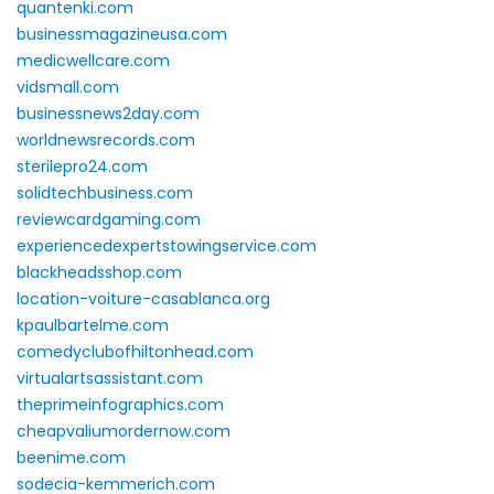
quantenki.com
businessmagazineusa.com
medicwellcare.com
vidsmall.com
businessnews2day.com
worldnewsrecords.com
sterilepro24.com
solidtechbusiness.com
reviewcardgaming.com
experiencedexpertstowingservice.com
blackheadsshop.com
location-voiture-casablanca.org
kpaulbartelme.com
comedyclubofhiltonhead.com
virtualartsassistant.com
theprimeinfographics.com
cheapvaliumordernow.com
beenime.com
sodecia-kemmerich.com