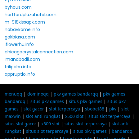
byhous.com
hartfordplazahotel.com
m-918kissapk.com
nabavkame.info
gakbiasa.com
iflowerhu.info
chicagocrystalconnection.com
imanabadii.com
trilipohu.info
appruptio.info
menuqq
|
dominoqq
|
pkv games bandarqq
|
pkv games
bandarqq
|
situs pkv games
|
situs pkv games
|
situs pkv
games
|
slot gacor
|
slot terpercaya
|
sbobet88
|
pkv
|
slot
maxwin
|
slot anti rungkat
|
x500 slot
|
situs slot terpercaya
|
situs slot gacor
|
x500 slot
|
situs slot terpercaya
|
slot anti
rungkat
|
situs slot terpercaya
|
situs pkv games
|
bandarqq
pkv
|
pkv
|
bandarqq pkv
|
bandarqq pkv
|
bandarqq pkv
|