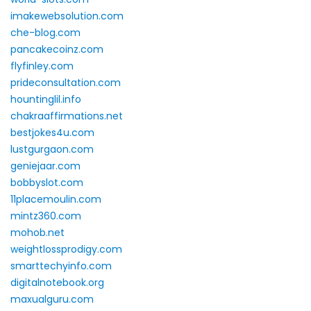
imakewebsolution.com
che-blog.com
pancakecoinz.com
flyfinley.com
prideconsultation.com
hountinglil.info
chakraaffirmations.net
bestjokes4u.com
lustgurgaon.com
geniejaar.com
bobbyslot.com
11placemoulin.com
mintz360.com
mohob.net
weightlossprodigy.com
smarttechyinfo.com
digitalnotebook.org
maxualguru.com