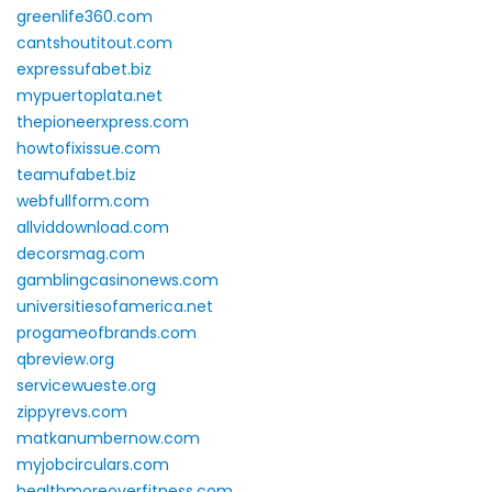
greenlife360.com
cantshoutitout.com
expressufabet.biz
mypuertoplata.net
thepioneerxpress.com
howtofixissue.com
teamufabet.biz
webfullform.com
allviddownload.com
decorsmag.com
gamblingcasinonews.com
universitiesofamerica.net
progameofbrands.com
qbreview.org
servicewueste.org
zippyrevs.com
matkanumbernow.com
myjobcirculars.com
healthmoreoverfitness.com