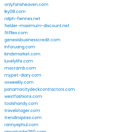
onlyfansheaven.com
lky08.com
ralph-fiennes.net
fielder-maximum-discount.net
fitfllex.com
genesisbusinesscredit.com
inforuang.com
kindsmarket.com
luvelylife.com
macramb.com
mypet-diary.com
oxweekly.com
panamacitydeckcontractors.com
westfashions.com
toolshandy.com
travelstager.com
trendinspires.com
rannyephul.com
reportradar360.com