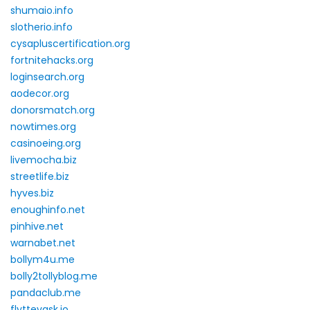
shumaio.info
slotherio.info
cysapluscertification.org
fortnitehacks.org
loginsearch.org
aodecor.org
donorsmatch.org
nowtimes.org
casinoeing.org
livemocha.biz
streetlife.biz
hyves.biz
enoughinfo.net
pinhive.net
warnabet.net
bollym4u.me
bolly2tollyblog.me
pandaclub.me
flyttevask.io