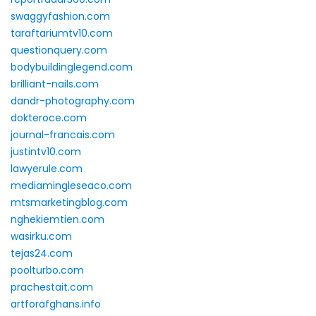
swaggyfashion.com
taraftariumtv10.com
questionquery.com
bodybuildinglegend.com
brilliant-nails.com
dandr-photography.com
dokteroce.com
journal-francais.com
justintv10.com
lawyerule.com
mediamingleseaco.com
mtsmarketingblog.com
nghekiemtien.com
wasirku.com
tejas24.com
poolturbo.com
prachestait.com
artforafghans.info