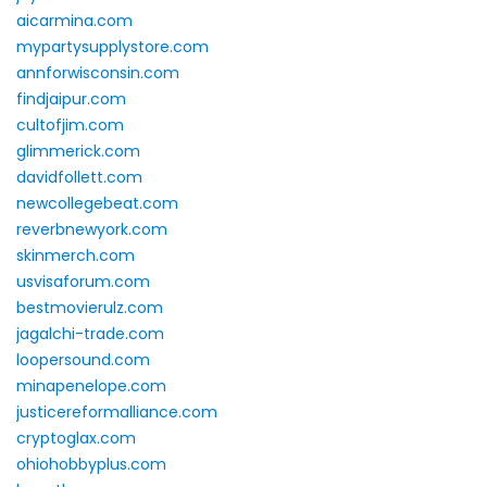
aicarmina.com
mypartysupplystore.com
annforwisconsin.com
findjaipur.com
cultofjim.com
glimmerick.com
davidfollett.com
newcollegebeat.com
reverbnewyork.com
skinmerch.com
usvisaforum.com
bestmovierulz.com
jagalchi-trade.com
loopersound.com
minapenelope.com
justicereformalliance.com
cryptoglax.com
ohiohobbyplus.com