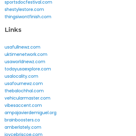
sportsdocfestival.com
shestylestore.com
thingsiwontfinish.com
Links
usafullnewz.com
uktimenetwork.com
usaworldnewz.com
todayusaexplore.com
usalocality.com
usafournewz.com
thebalochhal.com
vehicularmaster.com
vibesaccent.com
ampajavierdemiguel.org
brainboosters.co
amberlately.com
joycebriscoe.com