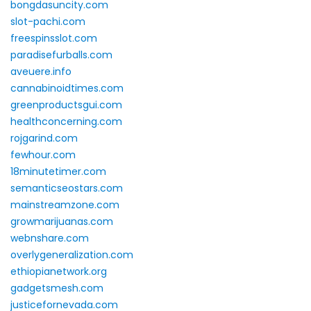
bongdasuncity.com
slot-pachi.com
freespinsslot.com
paradisefurballs.com
aveuere.info
cannabinoidtimes.com
greenproductsgui.com
healthconcerning.com
rojgarind.com
fewhour.com
18minutetimer.com
semanticseostars.com
mainstreamzone.com
growmarijuanas.com
webnshare.com
overlygeneralization.com
ethiopianetwork.org
gadgetsmesh.com
justicefornevada.com