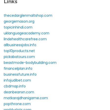
Links
thecedarglenmaltshop.com
georgemason.org
topicinhindi.com
uklanguageacademy.com
lindehealthcarefree.com
allbusinessjobs.info
top10products.net
pickabatours.com
beastmode-bodybuilding.com
financelplan.info
businessfuture.info
infojudibet.com
cbdmap.info
deanbeanxn.com
matkarajdhanigame.com
popthrone.com
world-slots.com