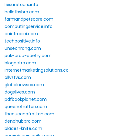
leisuretours.info
hellotbsbro.com
farmandpetscare.com
computingservice.info
caiofracini.com
techpositive.info
unseonrang.com
pak-urdu-poetry.com
blogcetra.com
internetmarketingsolutions.co
ollystvs.com
globalnewscx.com
dogslives.com
pdfbookplanet.com
queenofrattan.com
thequeenofrattan.com
denohubpro.com
blades-knife.com
one-piece-spoiler.com