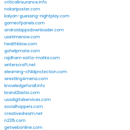
criticalinsurance.info
nokariposter.com
kalyan-guessing-nightplay.com
gameofpanels.com
androidappsdownloader.com
usetimenow.com
healthblow.com
gohelpmate.com
rajdhani-satta-matka.com
writerscraft.net
elearning-childprotection.com
wrestling4mena.com
knowledgeforall.info
brand2lastio.com
usadigitalservices.com
socialhoppers.com
creativedream.net
n2315.com
getwebonline.com