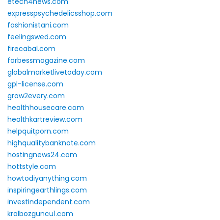
etech4news.com
expresspsychedelicsshop.com
fashionistani.com
feelingswed.com
firecabal.com
forbessmagazine.com
globalmarketlivetoday.com
gpl-license.com
grow2every.com
healthhousecare.com
healthkartreview.com
helpquitporn.com
highqualitybanknote.com
hostingnews24.com
hottstyle.com
howtodiyanything.com
inspiringearthlings.com
investindependent.com
kralbozguncu1.com