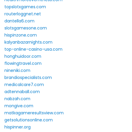
topslotxgames.com
routerloggnet.net
dantella6.com
slotsgamesone.com
hispinzone.com
kalyanbazarnights.com
top-online-casino-usa.com
honghuidoor.com
flowingtravel.com
nineniki.com
brandiospecialists.com
medicalcare7.com
adtennaball.com
nabzah.com
mongive.com
matkagameresultsview.com
getsolutionsonline.com
hispinner.org