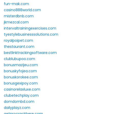
fun-mak.com
casino888world.com
misterdbnb.com
jkmezcal.com
intervaltrainingexercises.com
tyestylebusinesssolutions.com
royalpoipet.com
thestaurant.com
bestlinktrackingsoftware.com
clublubupoo.com
bonusmazijeu.com
bonuskyfojea.com
bonuskorokee.com
bonusgexipoy.com
casinorelaxluxe.com
clubetechplay.com
domdombd.com
dailyplayz.com
getprocrackhere.com