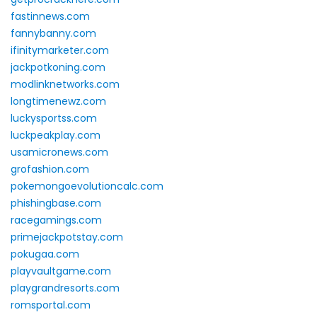
fastinnews.com
fannybanny.com
ifinitymarketer.com
jackpotkoning.com
modlinknetworks.com
longtimenewz.com
luckysportss.com
luckpeakplay.com
usamicronews.com
grofashion.com
pokemongoevolutioncalc.com
phishingbase.com
racegamings.com
primejackpotstay.com
pokugaa.com
playvaultgame.com
playgrandresorts.com
romsportal.com