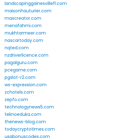
landscapinggainesvillefl.com
maisonhauturier.com
mascreator.com
menafahmi.com
mukhtarmeer.com
nascartoday.com
nqted.com
nzdriverlicence.com
pagalguru.com
pcegame.com
pgslot-r2.com
ws-expression.com
zchotels.com
zepfo.com
technologynews5.com
teknoeduka.com
thenews-blog.com
todaycryptotimes.com
usabonuscodes.com