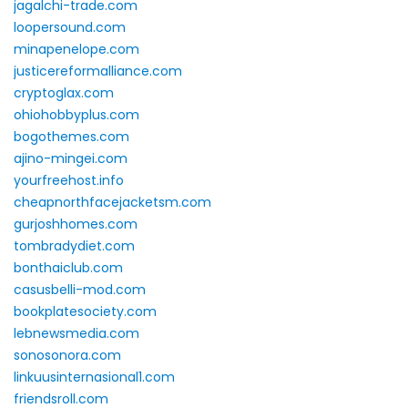
jagalchi-trade.com
loopersound.com
minapenelope.com
justicereformalliance.com
cryptoglax.com
ohiohobbyplus.com
bogothemes.com
ajino-mingei.com
yourfreehost.info
cheapnorthfacejacketsm.com
gurjoshhomes.com
tombradydiet.com
bonthaiclub.com
casusbelli-mod.com
bookplatesociety.com
lebnewsmedia.com
sonosonora.com
linkuusinternasional1.com
friendsroll.com