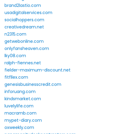
brand2lastio.com
usadigitalservices.com
socialhoppers.com
creativedream.net
n2315.com
getwebonline.com
onlyfansheaven.com
lky08.com
ralph-fiennes.net
fielder-maximum-discount.net
fitfllex.com
genesisbusinesscredit.com
inforuang.com
kindsmarket.com
luvelylife.com
macramb.com
mypet-diary.com
oxweekly.com