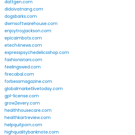
dattgen.com
didoivatnang.com
dogsbarks.com
dwmsoftwarehouse.com
enjoytroyjackson.com
epicaimbots.com
etech4news.com
expresspsychedelicsshop.com
fashionistani.com
feelingswed.com
firecabal.com
forbessmagazine.com
globalmarketlivetoday.com
gpl-license.com
grow2every.com
healthhousecare.com
healthkartreview.com
helpquitporn.com
highqualitybanknote.com