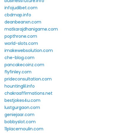
businessfuture.info
infojudibet.com
cbdmap.info
deanbeanxn.com
matkarajdhanigame.com
popthrone.com
world-slots.com
imakewebsolution.com
che-blog.com
pancakecoinz.com
flyfinley.com
prideconsultation.com
hountinglil.info
chakraaffirmations.net
bestjokes4u.com
lustgurgaon.com
geniejaar.com
bobbyslot.com
11placemoulin.com