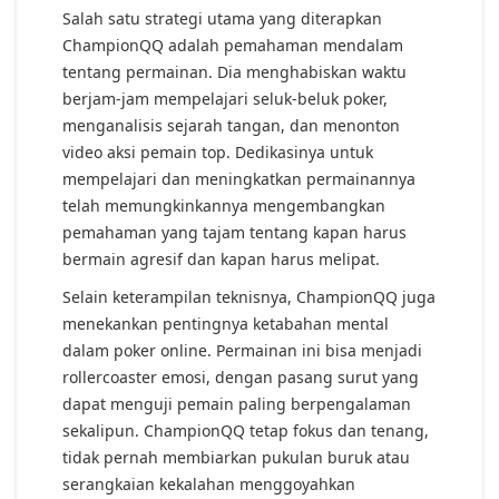
Salah satu strategi utama yang diterapkan
ChampionQQ adalah pemahaman mendalam
tentang permainan. Dia menghabiskan waktu
berjam-jam mempelajari seluk-beluk poker,
menganalisis sejarah tangan, dan menonton
video aksi pemain top. Dedikasinya untuk
mempelajari dan meningkatkan permainannya
telah memungkinkannya mengembangkan
pemahaman yang tajam tentang kapan harus
bermain agresif dan kapan harus melipat.
Selain keterampilan teknisnya, ChampionQQ juga
menekankan pentingnya ketabahan mental
dalam poker online. Permainan ini bisa menjadi
rollercoaster emosi, dengan pasang surut yang
dapat menguji pemain paling berpengalaman
sekalipun. ChampionQQ tetap fokus dan tenang,
tidak pernah membiarkan pukulan buruk atau
serangkaian kekalahan menggoyahkan