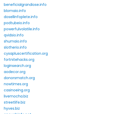
beneficialgrandiose.info
blomaio.info
dosellinfoplete.info
podtubeio.info
powerfulvolatile.info
qvidsio.info
shumaio.info
slotherio.info
cysapluscertification.org
fortnitehacks.org
loginsearch.org
aodecor.org
donorsmatch.org
nowtimes.org
casinoeing.org
livemocha.biz
streetlife.biz
hyves.biz