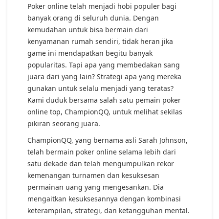
Poker online telah menjadi hobi populer bagi
banyak orang di seluruh dunia. Dengan
kemudahan untuk bisa bermain dari
kenyamanan rumah sendiri, tidak heran jika
game ini mendapatkan begitu banyak
popularitas. Tapi apa yang membedakan sang
juara dari yang lain? Strategi apa yang mereka
gunakan untuk selalu menjadi yang teratas?
Kami duduk bersama salah satu pemain poker
online top, ChampionQQ, untuk melihat sekilas
pikiran seorang juara.
ChampionQQ, yang bernama asli Sarah Johnson,
telah bermain poker online selama lebih dari
satu dekade dan telah mengumpulkan rekor
kemenangan turnamen dan kesuksesan
permainan uang yang mengesankan. Dia
mengaitkan kesuksesannya dengan kombinasi
keterampilan, strategi, dan ketangguhan mental.