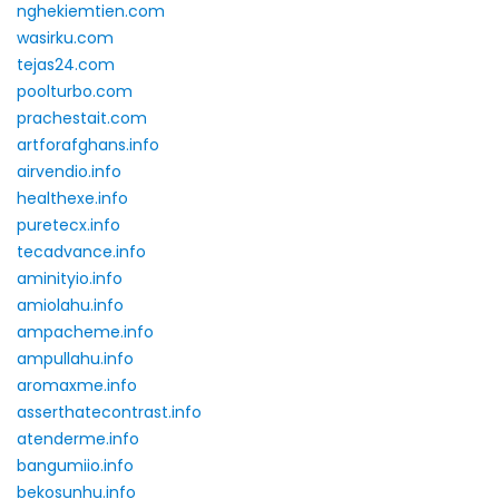
nghekiemtien.com
wasirku.com
tejas24.com
poolturbo.com
prachestait.com
artforafghans.info
airvendio.info
healthexe.info
puretecx.info
tecadvance.info
aminityio.info
amiolahu.info
ampacheme.info
ampullahu.info
aromaxme.info
asserthatecontrast.info
atenderme.info
bangumiio.info
bekosunhu.info