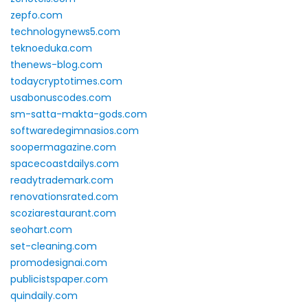
zepfo.com
technologynews5.com
teknoeduka.com
thenews-blog.com
todaycryptotimes.com
usabonuscodes.com
sm-satta-makta-gods.com
softwaredegimnasios.com
soopermagazine.com
spacecoastdailys.com
readytrademark.com
renovationsrated.com
scoziarestaurant.com
seohart.com
set-cleaning.com
promodesignai.com
publicistspaper.com
quindaily.com