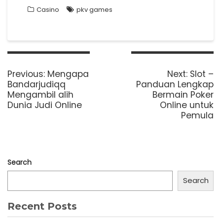
Casino
pkv games
Post
navigation
Previous
Next
Previous:
Mengapa
Next:
Slot –
post:
post:
Bandarjudiqq
Panduan Lengkap
Mengambil alih
Bermain Poker
Dunia Judi Online
Online untuk
Pemula
Search
Search
Recent Posts