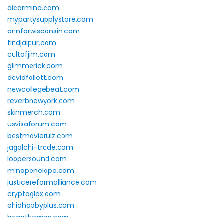
aicarmina.com
mypartysupplystore.com
annforwisconsin.com
findjaipur.com
cultofjim.com
glimmerick.com
davidfollett.com
newcollegebeat.com
reverbnewyork.com
skinmerch.com
usvisaforum.com
bestmovierulz.com
jagalchi-trade.com
loopersound.com
minapenelope.com
justicereformalliance.com
cryptoglax.com
ohiohobbyplus.com
bogothemes.com