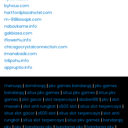
byhous.com
hartfordplazahotel.com
m-918kissapk.com
nabavkame.info
gakbiasa.com
iflowerhu.info
chicagocrystalconnection.com
imanabadii.com
trilipohu.info
appruptio.info
menuqq
|
dominoqq
|
pkv games bandarqq
|
pkv games
bandarqq
|
situs pkv games
|
situs pkv games
|
situs pkv
games
|
slot gacor
|
slot terpercaya
|
sbobet88
|
pkv
|
slot
maxwin
|
slot anti rungkat
|
x500 slot
|
situs slot terpercaya
|
situs slot gacor
|
x500 slot
|
situs slot terpercaya
|
slot anti
rungkat
|
situs slot terpercaya
|
situs pkv games
|
bandarqq
pkv
|
pkv
|
bandarqq pkv
|
bandarqq pkv
|
bandarqq pkv
|