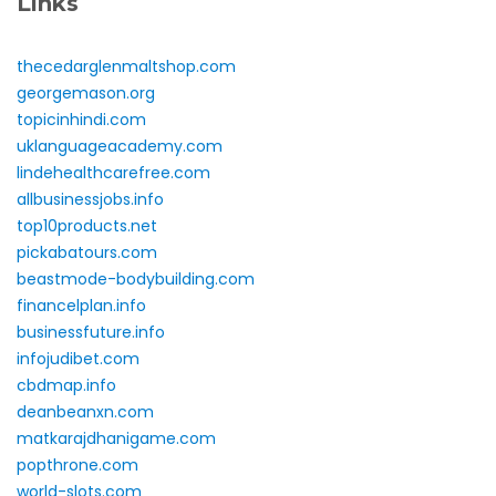
Links
thecedarglenmaltshop.com
georgemason.org
topicinhindi.com
uklanguageacademy.com
lindehealthcarefree.com
allbusinessjobs.info
top10products.net
pickabatours.com
beastmode-bodybuilding.com
financelplan.info
businessfuture.info
infojudibet.com
cbdmap.info
deanbeanxn.com
matkarajdhanigame.com
popthrone.com
world-slots.com