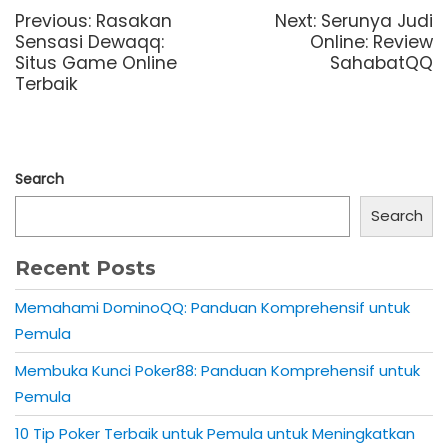
navigation
Previous
Next
Previous:
Rasakan
Next:
Serunya Judi
post:
post:
Sensasi Dewaqq:
Online: Review
Situs Game Online
SahabatQQ
Terbaik
Search
Search
Recent Posts
Memahami DominoQQ: Panduan Komprehensif untuk
Pemula
Membuka Kunci Poker88: Panduan Komprehensif untuk
Pemula
10 Tip Poker Terbaik untuk Pemula untuk Meningkatkan