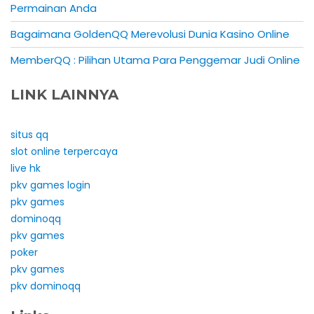
Permainan Anda
Bagaimana GoldenQQ Merevolusi Dunia Kasino Online
MemberQQ : Pilihan Utama Para Penggemar Judi Online
LINK LAINNYA
situs qq
slot online terpercaya
live hk
pkv games login
pkv games
dominoqq
pkv games
poker
pkv games
pkv dominoqq