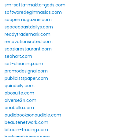
sm-satta-makta-gods.com
softwaredegimnasios.com
soopermagazine.com
spacecoastdailys.com
readytrademark.com
renovationsrated.com
scoziarestaurant.com
seohart.com
set-cleaning.com
promodesignai.com
publicistspaper.com
quindaily.com
abosulte.com
aiverse24.com
anubella.com
audiobooksonaudible.com
beautenetwork.com
bitcoin-tracing.com
bodyandshapes.com