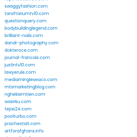
swaggyfashion.com
taraftariumtv10.com
questionquery.com
bodybuildinglegend.com
brilliant-nails.com
dandr-photography.com
dokteroce.com
journal-francais.com
justintv10.com
lawyerule.com
mediamingleseaco.com
mtsmarketingblog.com
nghekiemtien.com
wasirku.com
tejas24.com
poolturbo.com
prachestait.com
artforafghans.info