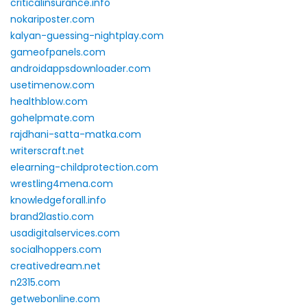
criticalinsurance.info
nokariposter.com
kalyan-guessing-nightplay.com
gameofpanels.com
androidappsdownloader.com
usetimenow.com
healthblow.com
gohelpmate.com
rajdhani-satta-matka.com
writerscraft.net
elearning-childprotection.com
wrestling4mena.com
knowledgeforall.info
brand2lastio.com
usadigitalservices.com
socialhoppers.com
creativedream.net
n2315.com
getwebonline.com