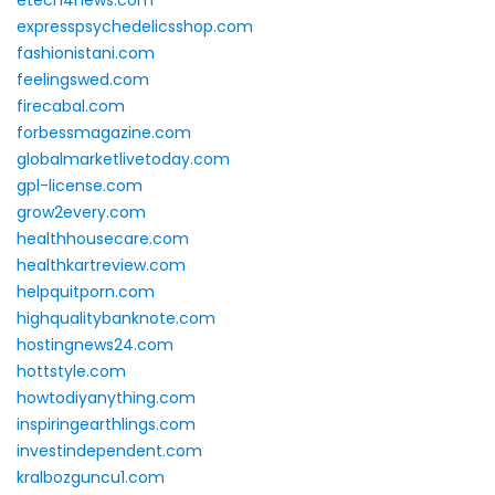
expresspsychedelicsshop.com
fashionistani.com
feelingswed.com
firecabal.com
forbessmagazine.com
globalmarketlivetoday.com
gpl-license.com
grow2every.com
healthhousecare.com
healthkartreview.com
helpquitporn.com
highqualitybanknote.com
hostingnews24.com
hottstyle.com
howtodiyanything.com
inspiringearthlings.com
investindependent.com
kralbozguncu1.com