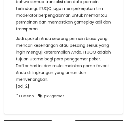
bahwa semua transaksi dan data pemain
terlindungi. ITUQQ juga mempekerjakan tim
moderator berpengalaman untuk memantau
permainan dan memastikan gameplay adil dan
transparan.
Jadi apakah Anda seorang pemain biasa yang
mencari kesenangan atau pesaing serius yang
ingin menguji keterampilan Anda, ITUQQ adalah
tujuan utama bagi para penggemar poker.
Daftar hari ini dan mulai mainkan game favorit
Anda di lingkungan yang aman dan
menyenangkan.
[ad_2]
Casino
pkv games
Post