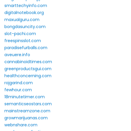
smarttechyinfo.com
digitalnotebook.org
maxualguru.com
bongdasuncity.com
slot-pachi.com
freespinsslot.com
paradisefurballs.com
aveuere.info
cannabinoidtimes.com
greenproductsgui.com
healthconcerning.com
rojgarind.com
fewhour.com
18minutetimer.com
semanticseostars.com
mainstreamzone.com
growmarijuanas.com
webnshare.com