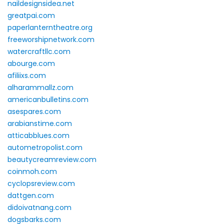
naildesignsidea.net
greatpai.com
paperlanterntheatre.org
freeworshipnetwork.com
watercraftllc.com
abourge.com
afiliixs.com
alharammallz.com
americanbulletins.com
asespares.com
arabianstime.com
atticabblues.com
autometropolist.com
beautycreamreview.com
coinmoh.com
cyclopsreview.com
dattgen.com
didoivatnang.com
dogsbarks.com