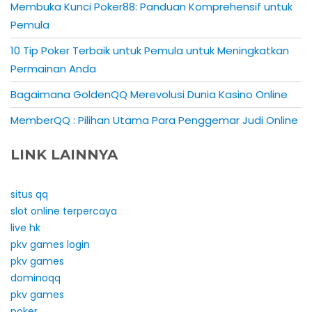
Membuka Kunci Poker88: Panduan Komprehensif untuk
Pemula
10 Tip Poker Terbaik untuk Pemula untuk Meningkatkan
Permainan Anda
Bagaimana GoldenQQ Merevolusi Dunia Kasino Online
MemberQQ : Pilihan Utama Para Penggemar Judi Online
LINK LAINNYA
situs qq
slot online terpercaya
live hk
pkv games login
pkv games
dominoqq
pkv games
poker