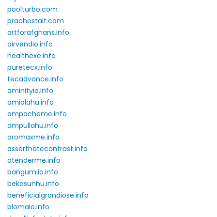
poolturbo.com
prachestait.com
artforafghans.info
airvendio.info
healthexe.info
puretecx.info
tecadvance.info
aminityio.info
amiolahu.info
ampacheme.info
ampullahu.info
aromaxme.info
asserthatecontrast.info
atenderme.info
bangumiio.info
bekosunhu.info
beneficialgrandiose.info
blomaio.info