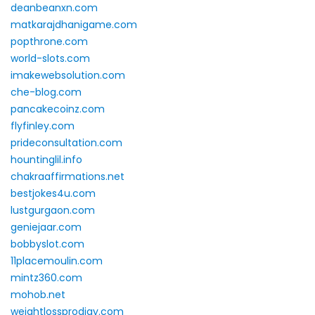
deanbeanxn.com
matkarajdhanigame.com
popthrone.com
world-slots.com
imakewebsolution.com
che-blog.com
pancakecoinz.com
flyfinley.com
prideconsultation.com
hountinglil.info
chakraaffirmations.net
bestjokes4u.com
lustgurgaon.com
geniejaar.com
bobbyslot.com
11placemoulin.com
mintz360.com
mohob.net
weightlossprodigy.com