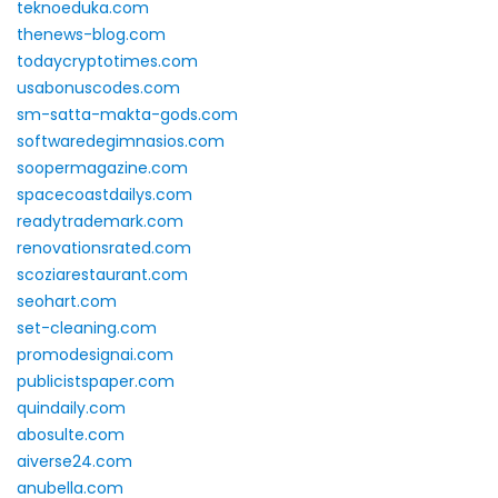
teknoeduka.com
thenews-blog.com
todaycryptotimes.com
usabonuscodes.com
sm-satta-makta-gods.com
softwaredegimnasios.com
soopermagazine.com
spacecoastdailys.com
readytrademark.com
renovationsrated.com
scoziarestaurant.com
seohart.com
set-cleaning.com
promodesignai.com
publicistspaper.com
quindaily.com
abosulte.com
aiverse24.com
anubella.com