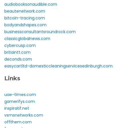
audiobooksonaudible.com
beautenetwork.com
bitcoin-tracing.com
bodyandshapes.com
businessconsultantsroundrock.com
classicglobalnews.com
cybercusp.com
britaintt.com
deconds.com
easycartltd-domesticcleaningservicesedinburgh.com
Links
uae-times.com
gamerifys.com
inspiratif.net
vsmsnetworks.com
offthem.com