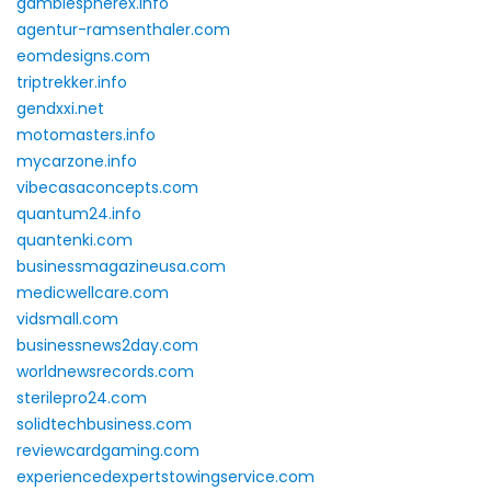
gamblespherex.info
agentur-ramsenthaler.com
eomdesigns.com
triptrekker.info
gendxxi.net
motomasters.info
mycarzone.info
vibecasaconcepts.com
quantum24.info
quantenki.com
businessmagazineusa.com
medicwellcare.com
vidsmall.com
businessnews2day.com
worldnewsrecords.com
sterilepro24.com
solidtechbusiness.com
reviewcardgaming.com
experiencedexpertstowingservice.com