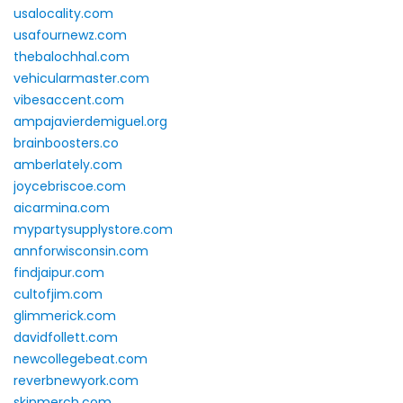
usalocality.com
usafournewz.com
thebalochhal.com
vehicularmaster.com
vibesaccent.com
ampajavierdemiguel.org
brainboosters.co
amberlately.com
joycebriscoe.com
aicarmina.com
mypartysupplystore.com
annforwisconsin.com
findjaipur.com
cultofjim.com
glimmerick.com
davidfollett.com
newcollegebeat.com
reverbnewyork.com
skinmerch.com