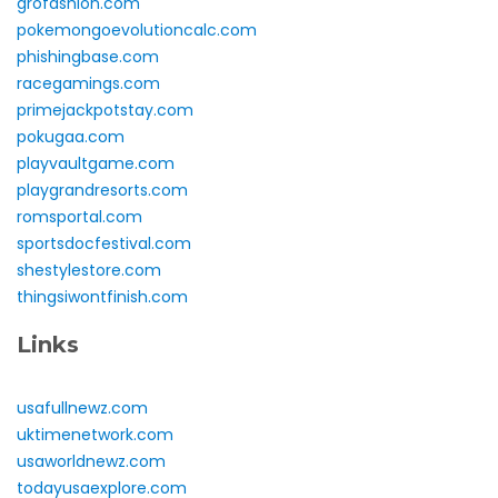
grofashion.com
pokemongoevolutioncalc.com
phishingbase.com
racegamings.com
primejackpotstay.com
pokugaa.com
playvaultgame.com
playgrandresorts.com
romsportal.com
sportsdocfestival.com
shestylestore.com
thingsiwontfinish.com
Links
usafullnewz.com
uktimenetwork.com
usaworldnewz.com
todayusaexplore.com