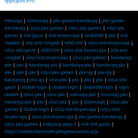
appruptio.info
menuqq
|
dominoqq
|
pkv games bandarqq
|
pkv games
bandarqq
|
situs pkv games
|
situs pkv games
|
situs pkv
games
|
slot gacor
|
slot terpercaya
|
sbobet88
|
pkv
|
slot
maxwin
|
slot anti rungkat
|
x500 slot
|
situs slot terpercaya
|
situs slot gacor
|
x500 slot
|
situs slot terpercaya
|
slot anti
rungkat
|
situs slot terpercaya
|
situs pkv games
|
bandarqq
pkv
|
pkv
|
bandarqq pkv
|
bandarqq pkv
|
bandarqq pkv
|
pkv
|
pkv
|
pkv
|
situs pkv games
|
pkv qq
|
pkv qq
|
bandarqq
|
pkv qq
|
situs pkv
|
pkv
|
pkv
|
pkv
|
situs slot
gacor
|
sbobet login
|
sbobet login
|
sbobet88 login
|
login
sbobet
|
situs pkv
|
situs pkv
|
menuqq pkv
|
murniqq pkv
|
hematqq pkv
|
pkv
|
situs pkv
|
pkv
|
dominoqq
|
situs pkv
games
|
sbobet login
|
situs slot terpercaya
|
situs slot
terpercaya
|
situs slot terpercaya
|
pkv games bandarqq
|
situs pkv games
|
mahjong ways 2
|
link slot gacor
|
https://masterdomino99.pkvgamesresmi.org/