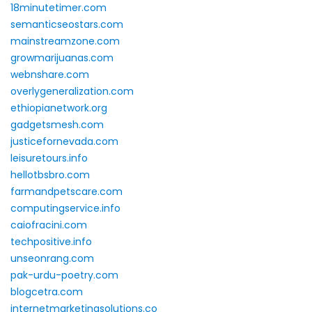
18minutetimer.com
semanticseostars.com
mainstreamzone.com
growmarijuanas.com
webnshare.com
overlygeneralization.com
ethiopianetwork.org
gadgetsmesh.com
justicefornevada.com
leisuretours.info
hellotbsbro.com
farmandpetscare.com
computingservice.info
caiofracini.com
techpositive.info
unseonrang.com
pak-urdu-poetry.com
blogcetra.com
internetmarketingsolutions.co