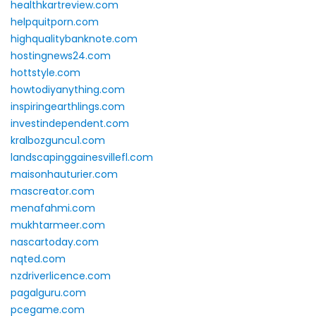
healthkartreview.com
helpquitporn.com
highqualitybanknote.com
hostingnews24.com
hottstyle.com
howtodiyanything.com
inspiringearthlings.com
investindependent.com
kralbozguncu1.com
landscapinggainesvillefl.com
maisonhauturier.com
mascreator.com
menafahmi.com
mukhtarmeer.com
nascartoday.com
nqted.com
nzdriverlicence.com
pagalguru.com
pcegame.com