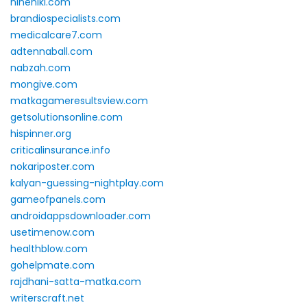
nineniki.com
brandiospecialists.com
medicalcare7.com
adtennaball.com
nabzah.com
mongive.com
matkagameresultsview.com
getsolutionsonline.com
hispinner.org
criticalinsurance.info
nokariposter.com
kalyan-guessing-nightplay.com
gameofpanels.com
androidappsdownloader.com
usetimenow.com
healthblow.com
gohelpmate.com
rajdhani-satta-matka.com
writerscraft.net