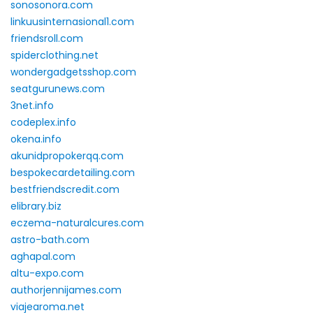
sonosonora.com
linkuusinternasional1.com
friendsroll.com
spiderclothing.net
wondergadgetsshop.com
seatgurunews.com
3net.info
codeplex.info
okena.info
akunidpropokerqq.com
bespokecardetailing.com
bestfriendscredit.com
elibrary.biz
eczema-naturalcures.com
astro-bath.com
aghapal.com
altu-expo.com
authorjennijames.com
viajearoma.net