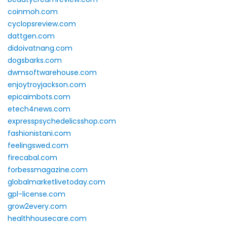
coinmoh.com
cyclopsreview.com
dattgen.com
didoivatnang.com
dogsbarks.com
dwmsoftwarehouse.com
enjoytroyjackson.com
epicaimbots.com
etech4news.com
expresspsychedelicsshop.com
fashionistani.com
feelingswed.com
firecabal.com
forbessmagazine.com
globalmarketlivetoday.com
gpl-license.com
grow2every.com
healthhousecare.com