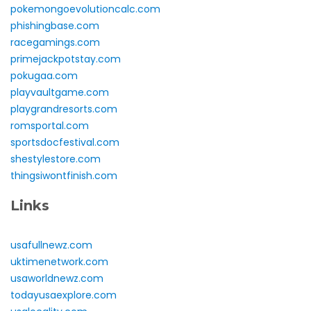
pokemongoevolutioncalc.com
phishingbase.com
racegamings.com
primejackpotstay.com
pokugaa.com
playvaultgame.com
playgrandresorts.com
romsportal.com
sportsdocfestival.com
shestylestore.com
thingsiwontfinish.com
Links
usafullnewz.com
uktimenetwork.com
usaworldnewz.com
todayusaexplore.com