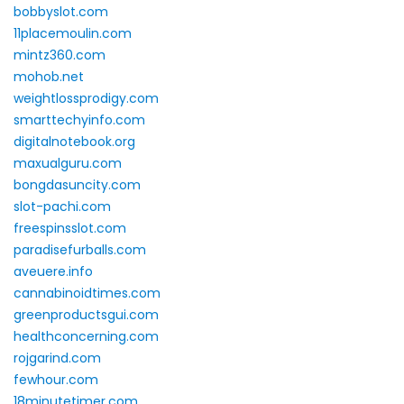
bobbyslot.com
11placemoulin.com
mintz360.com
mohob.net
weightlossprodigy.com
smarttechyinfo.com
digitalnotebook.org
maxualguru.com
bongdasuncity.com
slot-pachi.com
freespinsslot.com
paradisefurballs.com
aveuere.info
cannabinoidtimes.com
greenproductsgui.com
healthconcerning.com
rojgarind.com
fewhour.com
18minutetimer.com