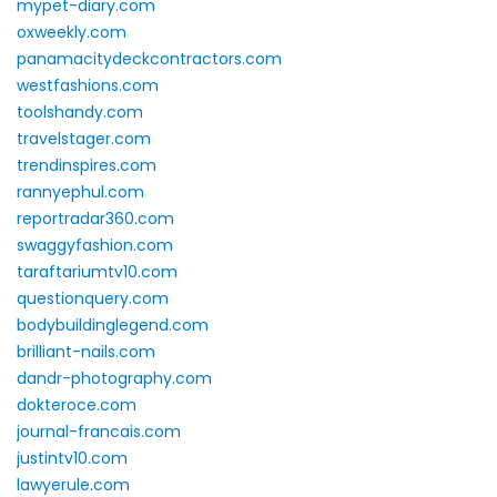
mypet-diary.com
oxweekly.com
panamacitydeckcontractors.com
westfashions.com
toolshandy.com
travelstager.com
trendinspires.com
rannyephul.com
reportradar360.com
swaggyfashion.com
taraftariumtv10.com
questionquery.com
bodybuildinglegend.com
brilliant-nails.com
dandr-photography.com
dokteroce.com
journal-francais.com
justintv10.com
lawyerule.com