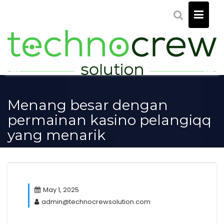
Skip
to
content
Menang besar dengan
permainan kasino pelangiqq
yang menarik
May 1, 2025
admin@technocrewsolution.com