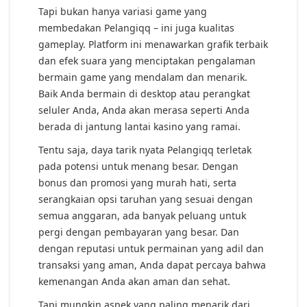
Tapi bukan hanya variasi game yang
membedakan Pelangiqq – ini juga kualitas
gameplay. Platform ini menawarkan grafik terbaik
dan efek suara yang menciptakan pengalaman
bermain game yang mendalam dan menarik.
Baik Anda bermain di desktop atau perangkat
seluler Anda, Anda akan merasa seperti Anda
berada di jantung lantai kasino yang ramai.
Tentu saja, daya tarik nyata Pelangiqq terletak
pada potensi untuk menang besar. Dengan
bonus dan promosi yang murah hati, serta
serangkaian opsi taruhan yang sesuai dengan
semua anggaran, ada banyak peluang untuk
pergi dengan pembayaran yang besar. Dan
dengan reputasi untuk permainan yang adil dan
transaksi yang aman, Anda dapat percaya bahwa
kemenangan Anda akan aman dan sehat.
Tapi mungkin aspek yang paling menarik dari