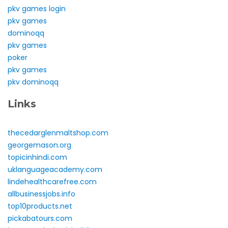
pkv games login
pkv games
dominoqq
pkv games
poker
pkv games
pkv dominoqq
Links
thecedarglenmaltshop.com
georgemason.org
topicinhindi.com
uklanguageacademy.com
lindehealthcarefree.com
allbusinessjobs.info
top10products.net
pickabatours.com