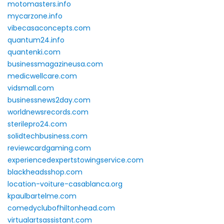
motomasters.info
mycarzone.info
vibecasaconcepts.com
quantum24.info
quantenki.com
businessmagazineusa.com
medicwellcare.com
vidsmall.com
businessnews2day.com
worldnewsrecords.com
sterilepro24.com
solidtechbusiness.com
reviewcardgaming.com
experiencedexpertstowingservice.com
blackheadsshop.com
location-voiture-casablanca.org
kpaulbartelme.com
comedyclubofhiltonhead.com
virtualartsassistant.com