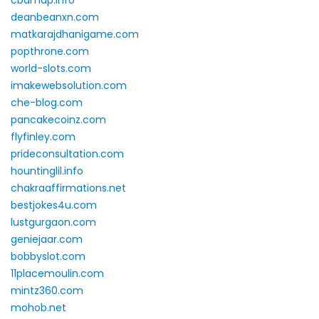
deanbeanxn.com
matkarajdhanigame.com
popthrone.com
world-slots.com
imakewebsolution.com
che-blog.com
pancakecoinz.com
flyfinley.com
prideconsultation.com
hountinglil.info
chakraaffirmations.net
bestjokes4u.com
lustgurgaon.com
geniejaar.com
bobbyslot.com
11placemoulin.com
mintz360.com
mohob.net