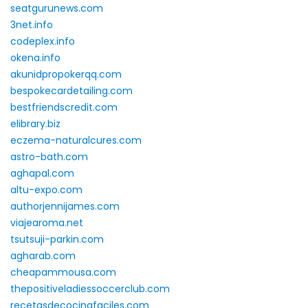
seatgurunews.com
3net.info
codeplex.info
okena.info
akunidpropokerqq.com
bespokecardetailing.com
bestfriendscredit.com
elibrary.biz
eczema-naturalcures.com
astro-bath.com
aghapal.com
altu-expo.com
authorjennijames.com
viajearoma.net
tsutsuji-parkin.com
agharab.com
cheapammousa.com
thepositiveladiessoccerclub.com
recetasdecocinafaciles.com