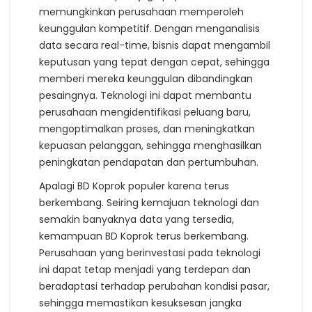
memungkinkan perusahaan memperoleh
keunggulan kompetitif. Dengan menganalisis
data secara real-time, bisnis dapat mengambil
keputusan yang tepat dengan cepat, sehingga
memberi mereka keunggulan dibandingkan
pesaingnya. Teknologi ini dapat membantu
perusahaan mengidentifikasi peluang baru,
mengoptimalkan proses, dan meningkatkan
kepuasan pelanggan, sehingga menghasilkan
peningkatan pendapatan dan pertumbuhan.
Apalagi BD Koprok populer karena terus
berkembang. Seiring kemajuan teknologi dan
semakin banyaknya data yang tersedia,
kemampuan BD Koprok terus berkembang.
Perusahaan yang berinvestasi pada teknologi
ini dapat tetap menjadi yang terdepan dan
beradaptasi terhadap perubahan kondisi pasar,
sehingga memastikan kesuksesan jangka