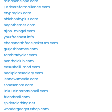
minapenelope.com
justicereformalliance.com
cryptoglax.com
ohiohobbyplus.com
bogothemes.com
ajino-mingei.com
yourfreehost.info
cheapnorthfacejacketsm.com
gurjoshhomes.com
tombradydiet.com
bonthaiclub.com
casusbelli-mod.com
bookplatesociety.com
lebnewsmedia.com
sonosonora.com
linkuusinternasional1.com
friendsroll.com
spiderclothing.net
wondergadgetsshop.com