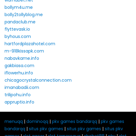
bollym4u.me
bolly2tollyblog.me
pandaclub.me
flyttevask.io
byhous.com
hartfordplazahotel.com
m-918kissapk.com
nabavkame.info
gakbiasa.com
iflowerhu.info
chicagocrystalconnection.com
imanabadii.com
trilipohu.info
appruptio.info
menuqq
|
dominoqq
|
pkv games bandarqq
|
pkv games
bandarqq
|
situs pkv games
|
situs pkv games
|
situs pkv
games
|
slot gacor
|
slot terpercaya
|
sbobet88
|
pkv
|
slot