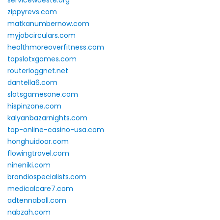
zippyrevs.com
matkanumbernow.com
myjobcirculars.com
healthmoreoverfitness.com
topslotxgames.com
routerloggnet.net
dantella6.com
slotsgamesone.com
hispinzone.com
kalyanbazarnights.com
top-online-casino-usa.com
honghuidoor.com
flowingtravel.com
nineniki.com
brandiospecialists.com
medicalcare7.com
adtennaball.com
nabzah.com