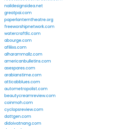
naildesignsidea.net
greatpai.com
paperlanterntheatre.org
freeworshipnetwork.com
watercraftllc.com
abourge.com
afiliixs.com
alharammallz.com
americanbulletins.com
asespares.com
arabianstime.com
atticabblues.com
autometropolist.com
beautycreamreview.com
coinmoh.com
cyclopsreview.com
dattgen.com
didoivatnang.com