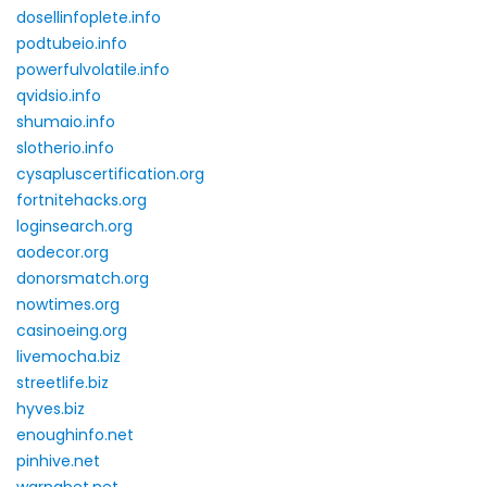
dosellinfoplete.info
podtubeio.info
powerfulvolatile.info
qvidsio.info
shumaio.info
slotherio.info
cysapluscertification.org
fortnitehacks.org
loginsearch.org
aodecor.org
donorsmatch.org
nowtimes.org
casinoeing.org
livemocha.biz
streetlife.biz
hyves.biz
enoughinfo.net
pinhive.net
warnabet.net