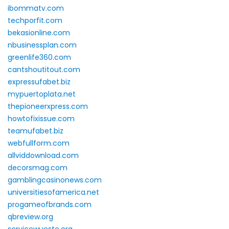
ibommatv.com
techporfit.com
bekasionline.com
nbusinessplan.com
greenlife360.com
cantshoutitout.com
expressufabet.biz
mypuertoplata.net
thepioneerxpress.com
howtofixissue.com
teamufabet.biz
webfullform.com
allviddownload.com
decorsmag.com
gamblingcasinonews.com
universitiesofamerica.net
progameofbrands.com
qbreview.org
servicewueste.org