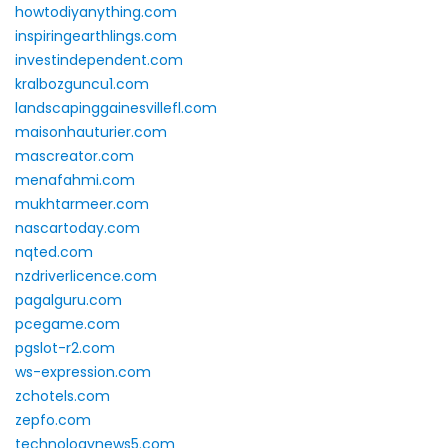
howtodiyanything.com
inspiringearthlings.com
investindependent.com
kralbozguncu1.com
landscapinggainesvillefl.com
maisonhauturier.com
mascreator.com
menafahmi.com
mukhtarmeer.com
nascartoday.com
nqted.com
nzdriverlicence.com
pagalguru.com
pcegame.com
pgslot-r2.com
ws-expression.com
zchotels.com
zepfo.com
technologynews5.com