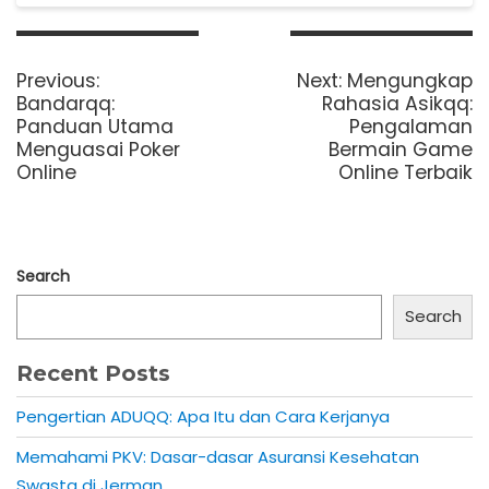
Post
navigation
Previous
Next
Previous:
Next:
Mengungkap
post:
post:
Bandarqq:
Rahasia Asikqq:
Panduan Utama
Pengalaman
Menguasai Poker
Bermain Game
Online
Online Terbaik
Search
Search
Recent Posts
Pengertian ADUQQ: Apa Itu dan Cara Kerjanya
Memahami PKV: Dasar-dasar Asuransi Kesehatan
Swasta di Jerman