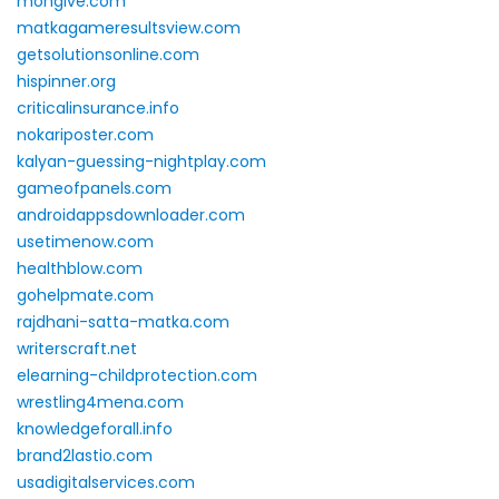
mongive.com
matkagameresultsview.com
getsolutionsonline.com
hispinner.org
criticalinsurance.info
nokariposter.com
kalyan-guessing-nightplay.com
gameofpanels.com
androidappsdownloader.com
usetimenow.com
healthblow.com
gohelpmate.com
rajdhani-satta-matka.com
writerscraft.net
elearning-childprotection.com
wrestling4mena.com
knowledgeforall.info
brand2lastio.com
usadigitalservices.com