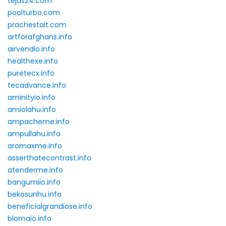
tejas24.com
poolturbo.com
prachestait.com
artforafghans.info
airvendio.info
healthexe.info
puretecx.info
tecadvance.info
aminityio.info
amiolahu.info
ampacheme.info
ampullahu.info
aromaxme.info
asserthatecontrast.info
atenderme.info
bangumiio.info
bekosunhu.info
beneficialgrandiose.info
blomaio.info