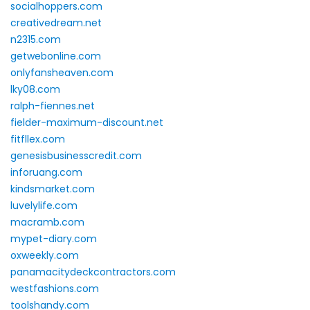
socialhoppers.com
creativedream.net
n2315.com
getwebonline.com
onlyfansheaven.com
lky08.com
ralph-fiennes.net
fielder-maximum-discount.net
fitfllex.com
genesisbusinesscredit.com
inforuang.com
kindsmarket.com
luvelylife.com
macramb.com
mypet-diary.com
oxweekly.com
panamacitydeckcontractors.com
westfashions.com
toolshandy.com