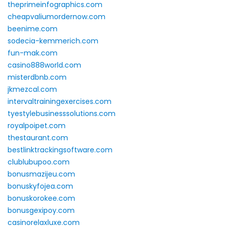
theprimeinfographics.com
cheapvaliumordernow.com
beenime.com
sodecia-kemmerich.com
fun-mak.com
casino888world.com
misterdbnb.com
jkmezcal.com
intervaltrainingexercises.com
tyestylebusinesssolutions.com
royalpoipet.com
thestaurant.com
bestlinktrackingsoftware.com
clublubupoo.com
bonusmazijeu.com
bonuskyfojea.com
bonuskorokee.com
bonusgexipoy.com
casinorelaxluxe.com