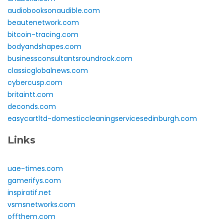
audiobooksonaudible.com
beautenetwork.com
bitcoin-tracing.com
bodyandshapes.com
businessconsultantsroundrock.com
classicglobalnews.com
cybercusp.com
britaintt.com
deconds.com
easycartltd-domesticcleaningservicesedinburgh.com
Links
uae-times.com
gamerifys.com
inspiratif.net
vsmsnetworks.com
offthem.com