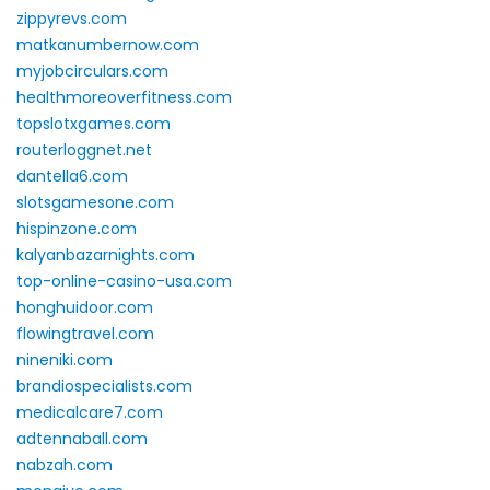
zippyrevs.com
matkanumbernow.com
myjobcirculars.com
healthmoreoverfitness.com
topslotxgames.com
routerloggnet.net
dantella6.com
slotsgamesone.com
hispinzone.com
kalyanbazarnights.com
top-online-casino-usa.com
honghuidoor.com
flowingtravel.com
nineniki.com
brandiospecialists.com
medicalcare7.com
adtennaball.com
nabzah.com