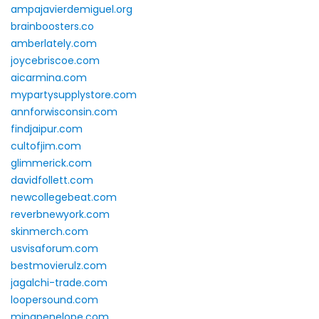
ampajavierdemiguel.org
brainboosters.co
amberlately.com
joycebriscoe.com
aicarmina.com
mypartysupplystore.com
annforwisconsin.com
findjaipur.com
cultofjim.com
glimmerick.com
davidfollett.com
newcollegebeat.com
reverbnewyork.com
skinmerch.com
usvisaforum.com
bestmovierulz.com
jagalchi-trade.com
loopersound.com
minapenelope.com