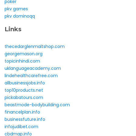
poker
pkv games
pkv dominoqq
Links
thecedarglenmaltshop.com
georgemason.org
topicinhindi.com
uklanguageacademy.com
lindehealthcarefree.com
allbusinessjobs.info
top10products.net
pickabatours.com
beastmode-bodybuilding.com
financelplan.info
businessfuture.info
infojudibet.com
cbdmap.info