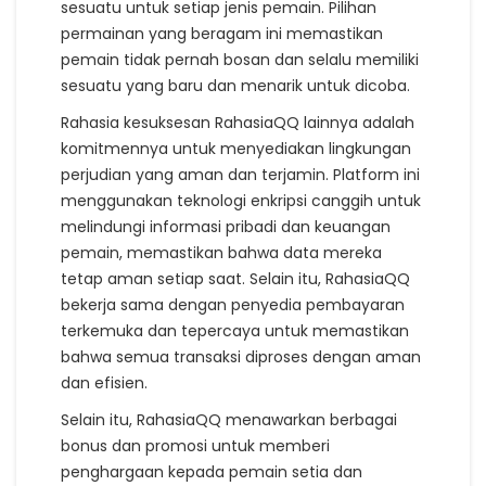
sesuatu untuk setiap jenis pemain. Pilihan
permainan yang beragam ini memastikan
pemain tidak pernah bosan dan selalu memiliki
sesuatu yang baru dan menarik untuk dicoba.
Rahasia kesuksesan RahasiaQQ lainnya adalah
komitmennya untuk menyediakan lingkungan
perjudian yang aman dan terjamin. Platform ini
menggunakan teknologi enkripsi canggih untuk
melindungi informasi pribadi dan keuangan
pemain, memastikan bahwa data mereka
tetap aman setiap saat. Selain itu, RahasiaQQ
bekerja sama dengan penyedia pembayaran
terkemuka dan tepercaya untuk memastikan
bahwa semua transaksi diproses dengan aman
dan efisien.
Selain itu, RahasiaQQ menawarkan berbagai
bonus dan promosi untuk memberi
penghargaan kepada pemain setia dan