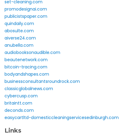
set-cleaning.com
promodesignai.com
publicistspaper.com
quindaily.com
abosulte.com
aiverse24.com
anubella.com
audiobooksonaudible.com
beautenetwork.com
bitcoin-tracing.com
bodyandshapes.com
businessconsultantsroundrock.com
classicglobalnews.com
cybercusp.com
britaintt.com
deconds.com
easycartltd-domesticcleaningservicesedinburgh.com
Links