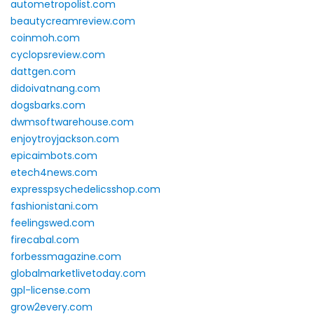
autometropolist.com
beautycreamreview.com
coinmoh.com
cyclopsreview.com
dattgen.com
didoivatnang.com
dogsbarks.com
dwmsoftwarehouse.com
enjoytroyjackson.com
epicaimbots.com
etech4news.com
expresspsychedelicsshop.com
fashionistani.com
feelingswed.com
firecabal.com
forbessmagazine.com
globalmarketlivetoday.com
gpl-license.com
grow2every.com