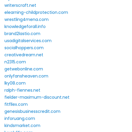
writerscraft.net
elearning-childprotection.com
wrestling4mena.com
knowledgeforall.info
brand2lastio.com
usadigitalservices.com
socialhoppers.com
creativedream.net
n2315.com
getwebonline.com
onlyfansheaven.com
lky08.com
ralph-fiennes.net
fielder-maximum-discount.net
fitfllex.com
genesisbusinesscredit.com
inforuang.com
kindsmarket.com