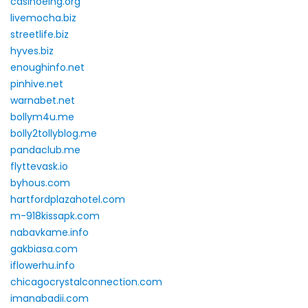
casinoeing.org
livemocha.biz
streetlife.biz
hyves.biz
enoughinfo.net
pinhive.net
warnabet.net
bollym4u.me
bolly2tollyblog.me
pandaclub.me
flyttevask.io
byhous.com
hartfordplazahotel.com
m-918kissapk.com
nabavkame.info
gakbiasa.com
iflowerhu.info
chicagocrystalconnection.com
imanabadii.com