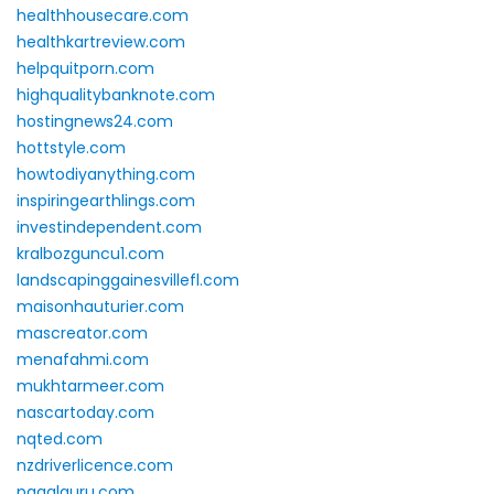
healthhousecare.com
healthkartreview.com
helpquitporn.com
highqualitybanknote.com
hostingnews24.com
hottstyle.com
howtodiyanything.com
inspiringearthlings.com
investindependent.com
kralbozguncu1.com
landscapinggainesvillefl.com
maisonhauturier.com
mascreator.com
menafahmi.com
mukhtarmeer.com
nascartoday.com
nqted.com
nzdriverlicence.com
pagalguru.com