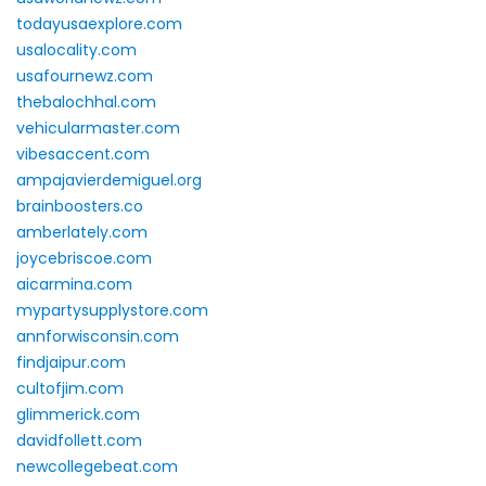
todayusaexplore.com
usalocality.com
usafournewz.com
thebalochhal.com
vehicularmaster.com
vibesaccent.com
ampajavierdemiguel.org
brainboosters.co
amberlately.com
joycebriscoe.com
aicarmina.com
mypartysupplystore.com
annforwisconsin.com
findjaipur.com
cultofjim.com
glimmerick.com
davidfollett.com
newcollegebeat.com