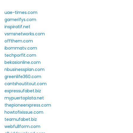
uae-times.com
gamerifys.com
inspiratif.net
vsmsnetworks.com
offthem.com
ibommatv.com
techporfit.com
bekasionline.com
nbusinessplan.com
greenlife360.com
cantshoutitout.com
expressufabet.biz
mypuertoplata.net
thepioneerxpress.com
howtofixissue.com
teamufabet.biz
webfullform.com