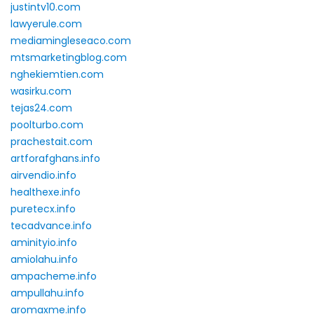
justintv10.com
lawyerule.com
mediamingleseaco.com
mtsmarketingblog.com
nghekiemtien.com
wasirku.com
tejas24.com
poolturbo.com
prachestait.com
artforafghans.info
airvendio.info
healthexe.info
puretecx.info
tecadvance.info
aminityio.info
amiolahu.info
ampacheme.info
ampullahu.info
aromaxme.info