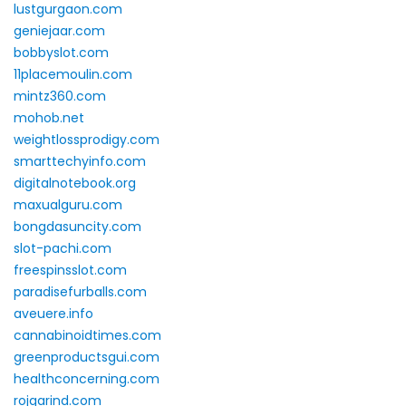
lustgurgaon.com
geniejaar.com
bobbyslot.com
11placemoulin.com
mintz360.com
mohob.net
weightlossprodigy.com
smarttechyinfo.com
digitalnotebook.org
maxualguru.com
bongdasuncity.com
slot-pachi.com
freespinsslot.com
paradisefurballs.com
aveuere.info
cannabinoidtimes.com
greenproductsgui.com
healthconcerning.com
rojgarind.com