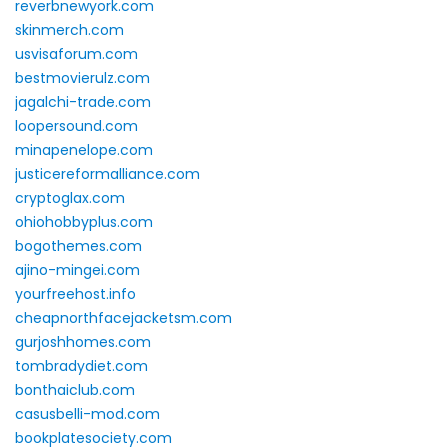
reverbnewyork.com
skinmerch.com
usvisaforum.com
bestmovierulz.com
jagalchi-trade.com
loopersound.com
minapenelope.com
justicereformalliance.com
cryptoglax.com
ohiohobbyplus.com
bogothemes.com
ajino-mingei.com
yourfreehost.info
cheapnorthfacejacketsm.com
gurjoshhomes.com
tombradydiet.com
bonthaiclub.com
casusbelli-mod.com
bookplatesociety.com