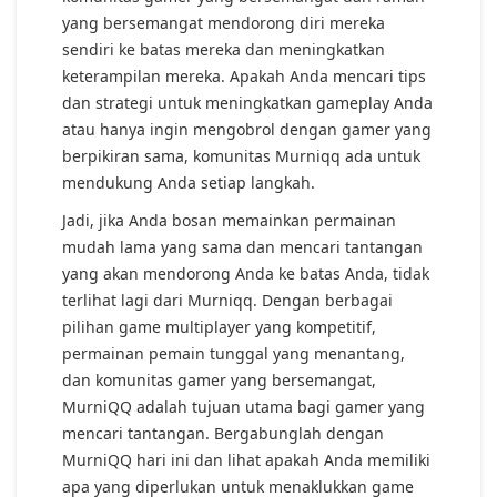
yang bersemangat mendorong diri mereka
sendiri ke batas mereka dan meningkatkan
keterampilan mereka. Apakah Anda mencari tips
dan strategi untuk meningkatkan gameplay Anda
atau hanya ingin mengobrol dengan gamer yang
berpikiran sama, komunitas Murniqq ada untuk
mendukung Anda setiap langkah.
Jadi, jika Anda bosan memainkan permainan
mudah lama yang sama dan mencari tantangan
yang akan mendorong Anda ke batas Anda, tidak
terlihat lagi dari Murniqq. Dengan berbagai
pilihan game multiplayer yang kompetitif,
permainan pemain tunggal yang menantang,
dan komunitas gamer yang bersemangat,
MurniQQ adalah tujuan utama bagi gamer yang
mencari tantangan. Bergabunglah dengan
MurniQQ hari ini dan lihat apakah Anda memiliki
apa yang diperlukan untuk menaklukkan game