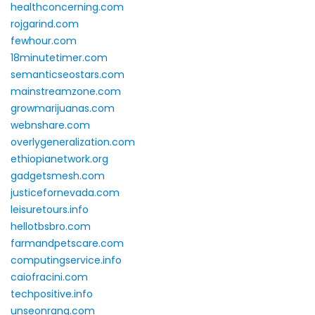
healthconcerning.com
rojgarind.com
fewhour.com
18minutetimer.com
semanticseostars.com
mainstreamzone.com
growmarijuanas.com
webnshare.com
overlygeneralization.com
ethiopianetwork.org
gadgetsmesh.com
justicefornevada.com
leisuretours.info
hellotbsbro.com
farmandpetscare.com
computingservice.info
caiofracini.com
techpositive.info
unseonrang.com