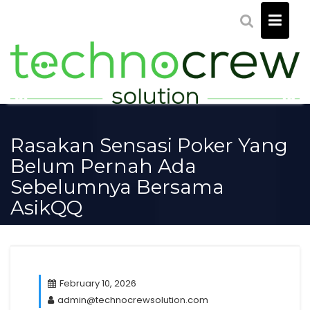
Skip
to
content
Rasakan Sensasi Poker Yang
Belum Pernah Ada
Sebelumnya Bersama
AsikQQ
February 10, 2026
admin@technocrewsolution.com