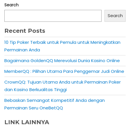
Search
Search
Recent Posts
10 Tip Poker Terbaik untuk Pemula untuk Meningkatkan
Permainan Anda
Bagaimana GoldenQQ Merevolusi Dunia Kasino Online
MemberQQ : Pilihan Utama Para Penggemar Judi Online
CrownQQ: Tujuan Utama Anda untuk Permainan Poker
dan Kasino Berkualitas Tinggi
Bebaskan Semangat Kompetitif Anda dengan
Permainan Seru OneBetQQ
LINK LAINNYA