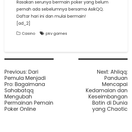
Rasakan serunya bermain poker yang belum
pernah ada sebelumnya bersama AsikQQ.
Daftar hari ini dan mulai bermain!
[ad_2]
Casino
pkv games
Post
navigation
Previous
Next
Previous:
Dari
Next:
Ahliqq:
post:
post:
Pemula Menjadi
Panduan
Pro: Bagaimana
Mencapai
Sahabatqq
Kedamaian dan
Mengubah
Keseimbangan
Permainan Pemain
Batin di Dunia
Poker Online
yang Chaotic