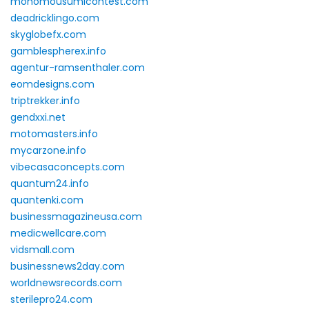
monomousumicontest.com
deadricklingo.com
skyglobefx.com
gamblespherex.info
agentur-ramsenthaler.com
eomdesigns.com
triptrekker.info
gendxxi.net
motomasters.info
mycarzone.info
vibecasaconcepts.com
quantum24.info
quantenki.com
businessmagazineusa.com
medicwellcare.com
vidsmall.com
businessnews2day.com
worldnewsrecords.com
sterilepro24.com