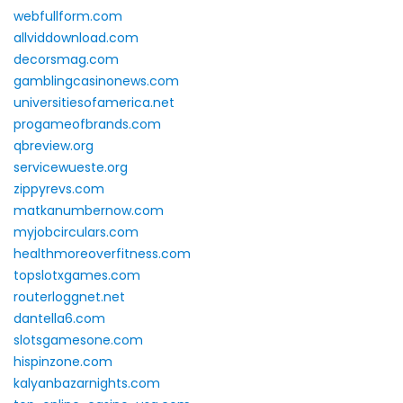
webfullform.com
allviddownload.com
decorsmag.com
gamblingcasinonews.com
universitiesofamerica.net
progameofbrands.com
qbreview.org
servicewueste.org
zippyrevs.com
matkanumbernow.com
myjobcirculars.com
healthmoreoverfitness.com
topslotxgames.com
routerloggnet.net
dantella6.com
slotsgamesone.com
hispinzone.com
kalyanbazarnights.com