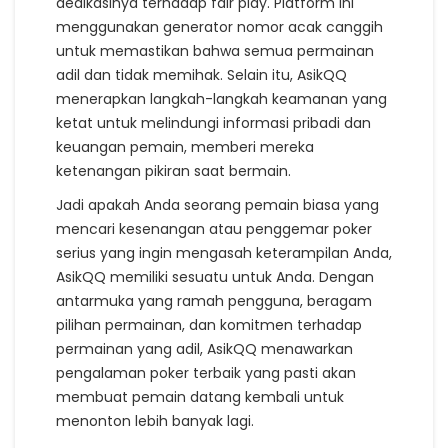
dedikasinya terhadap fair play. Platform ini
menggunakan generator nomor acak canggih
untuk memastikan bahwa semua permainan
adil dan tidak memihak. Selain itu, AsikQQ
menerapkan langkah-langkah keamanan yang
ketat untuk melindungi informasi pribadi dan
keuangan pemain, memberi mereka
ketenangan pikiran saat bermain.
Jadi apakah Anda seorang pemain biasa yang
mencari kesenangan atau penggemar poker
serius yang ingin mengasah keterampilan Anda,
AsikQQ memiliki sesuatu untuk Anda. Dengan
antarmuka yang ramah pengguna, beragam
pilihan permainan, dan komitmen terhadap
permainan yang adil, AsikQQ menawarkan
pengalaman poker terbaik yang pasti akan
membuat pemain datang kembali untuk
menonton lebih banyak lagi.