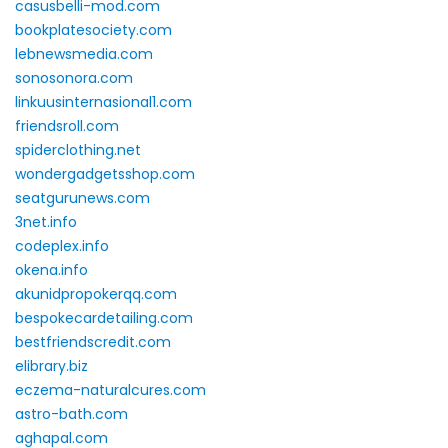
casusbelli-mod.com
bookplatesociety.com
lebnewsmedia.com
sonosonora.com
linkuusinternasional1.com
friendsroll.com
spiderclothing.net
wondergadgetsshop.com
seatgurunews.com
3net.info
codeplex.info
okena.info
akunidpropokerqq.com
bespokecardetailing.com
bestfriendscredit.com
elibrary.biz
eczema-naturalcures.com
astro-bath.com
aghapal.com