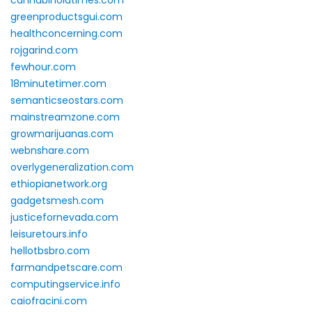
greenproductsgui.com
healthconcerning.com
rojgarind.com
fewhour.com
18minutetimer.com
semanticseostars.com
mainstreamzone.com
growmarijuanas.com
webnshare.com
overlygeneralization.com
ethiopianetwork.org
gadgetsmesh.com
justicefornevada.com
leisuretours.info
hellotbsbro.com
farmandpetscare.com
computingservice.info
caiofracini.com