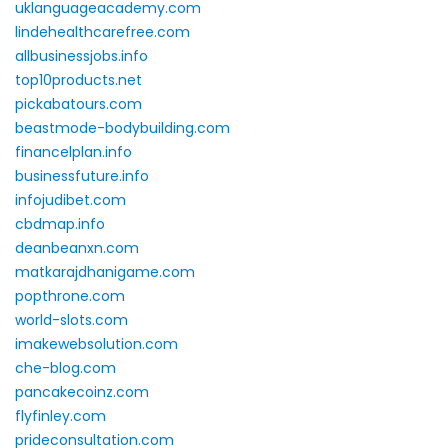
uklanguageacademy.com
lindehealthcarefree.com
allbusinessjobs.info
top10products.net
pickabatours.com
beastmode-bodybuilding.com
financelplan.info
businessfuture.info
infojudibet.com
cbdmap.info
deanbeanxn.com
matkarajdhanigame.com
popthrone.com
world-slots.com
imakewebsolution.com
che-blog.com
pancakecoinz.com
flyfinley.com
prideconsultation.com