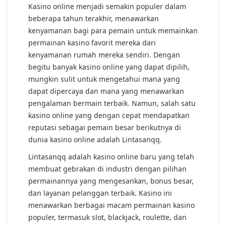
Kasino online menjadi semakin populer dalam
beberapa tahun terakhir, menawarkan
kenyamanan bagi para pemain untuk memainkan
permainan kasino favorit mereka dari
kenyamanan rumah mereka sendiri. Dengan
begitu banyak kasino online yang dapat dipilih,
mungkin sulit untuk mengetahui mana yang
dapat dipercaya dan mana yang menawarkan
pengalaman bermain terbaik. Namun, salah satu
kasino online yang dengan cepat mendapatkan
reputasi sebagai pemain besar berikutnya di
dunia kasino online adalah Lintasanqq.
Lintasanqq adalah kasino online baru yang telah
membuat gebrakan di industri dengan pilihan
permainannya yang mengesankan, bonus besar,
dan layanan pelanggan terbaik. Kasino ini
menawarkan berbagai macam permainan kasino
populer, termasuk slot, blackjack, roulette, dan