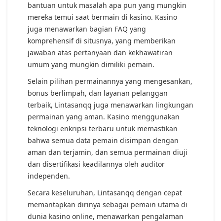
bantuan untuk masalah apa pun yang mungkin
mereka temui saat bermain di kasino. Kasino
juga menawarkan bagian FAQ yang
komprehensif di situsnya, yang memberikan
jawaban atas pertanyaan dan kekhawatiran
umum yang mungkin dimiliki pemain.
Selain pilihan permainannya yang mengesankan,
bonus berlimpah, dan layanan pelanggan
terbaik, Lintasanqq juga menawarkan lingkungan
permainan yang aman. Kasino menggunakan
teknologi enkripsi terbaru untuk memastikan
bahwa semua data pemain disimpan dengan
aman dan terjamin, dan semua permainan diuji
dan disertifikasi keadilannya oleh auditor
independen.
Secara keseluruhan, Lintasanqq dengan cepat
memantapkan dirinya sebagai pemain utama di
dunia kasino online, menawarkan pengalaman