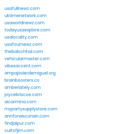
usafullnewz.com
uktimenetwork.com
usaworldnewz.com
todayusaexplore.com
usalocality.com
usafournewz.com
thebalochhal.com
vehicularmaster.com
vibesaccent.com
ampajavierdemiguel.org
brainboosters.co
amberlately.com
joycebriscoe.com
aicarmina.com
mypartysupplystore.com
annforwisconsin.com
findjaipur.com
cultofjim.com