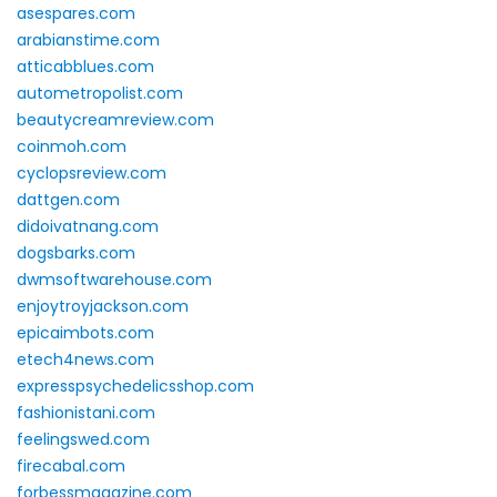
asespares.com
arabianstime.com
atticabblues.com
autometropolist.com
beautycreamreview.com
coinmoh.com
cyclopsreview.com
dattgen.com
didoivatnang.com
dogsbarks.com
dwmsoftwarehouse.com
enjoytroyjackson.com
epicaimbots.com
etech4news.com
expresspsychedelicsshop.com
fashionistani.com
feelingswed.com
firecabal.com
forbessmagazine.com