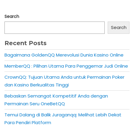
Search
Search
Recent Posts
Bagaimana GoldenQQ Merevolusi Dunia Kasino Online
MemberQQ : Pilihan Utama Para Penggemar Judi Online
CrownQQ: Tujuan Utama Anda untuk Permainan Poker
dan Kasino Berkualitas Tinggi
Bebaskan Semangat Kompetitif Anda dengan
Permainan Seru OneBetQQ
Temui Dalang di Balik Juraganqq: Melihat Lebih Dekat
Para Pendiri Platform