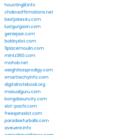
hountinglil.info
chakraaffirmations.net
bestjokes4u.com
lustgurgaon.com
geniejaar.com
bobbyslot.com
11placemoulin.com
mintz360.com
mohob.net
weightlossprodigy.com
smarttechyinfo.com
digitalnotebook.org
maxualguru.com
bongdasuncity.com
slot-pachi.com
freespinsslot.com
paradisefurballs.com
aveuere.info
cannabinoidtimes.com