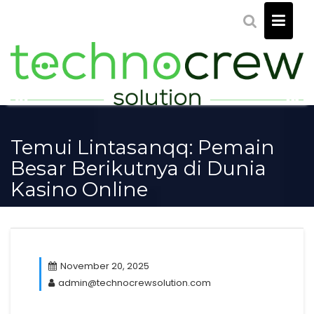
Skip
to
content
Temui Lintasanqq: Pemain
Besar Berikutnya di Dunia
Kasino Online
November 20, 2025
admin@technocrewsolution.com