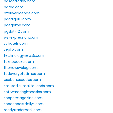
nascartoday.com
nqted.com
nzdriverlicence.com
pagalguru.com
pcegame.com
pgslot-r2.com
ws-expression.com
zchotels.com
zepfo.com
technologynews5.com
teknoeduka.com
thenews-blog.com
todaycryptotimes.com
usabonuscodes.com
sm-satta-makta-gods.com
softwaredegimnasios.com
soopermagazine.com
spacecoastdailys.com
readytrademark.com