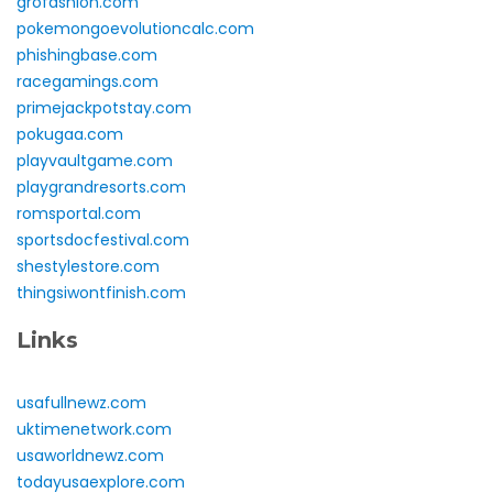
grofashion.com
pokemongoevolutioncalc.com
phishingbase.com
racegamings.com
primejackpotstay.com
pokugaa.com
playvaultgame.com
playgrandresorts.com
romsportal.com
sportsdocfestival.com
shestylestore.com
thingsiwontfinish.com
Links
usafullnewz.com
uktimenetwork.com
usaworldnewz.com
todayusaexplore.com