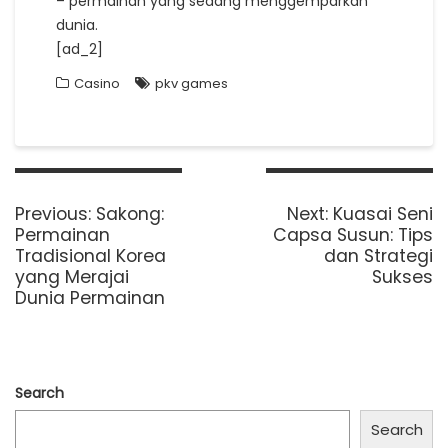
– permainan yang sedang menggemparkan
dunia.
[ad_2]
Casino
pkv games
Post
navigation
Previous
Next
Previous:
Sakong:
Next:
Kuasai Seni
post:
post:
Permainan
Capsa Susun: Tips
Tradisional Korea
dan Strategi
yang Merajai
Sukses
Dunia Permainan
Search
Search