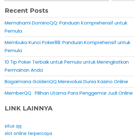
Recent Posts
Memahami DominoQQ: Panduan Komprehensif untuk
Pemula
Membuka Kunci Poker88: Panduan Komprehensif untuk
Pemula
10 Tip Poker Terbaik untuk Pemula untuk Meningkatkan
Permainan Anda
Bagaimana GoldenQQ Merevolusi Dunia Kasino Online
MemberQQ : Pilihan Utama Para Penggemar Judi Online
LINK LAINNYA
situs qq
slot online terpercaya