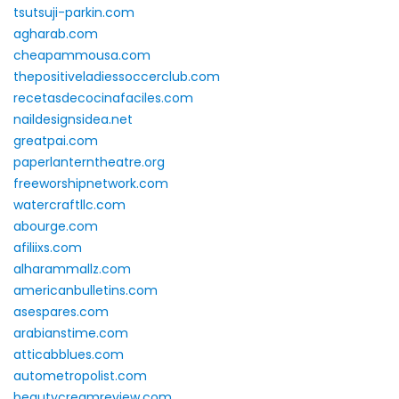
tsutsuji-parkin.com
agharab.com
cheapammousa.com
thepositiveladiessoccerclub.com
recetasdecocinafaciles.com
naildesignsidea.net
greatpai.com
paperlanterntheatre.org
freeworshipnetwork.com
watercraftllc.com
abourge.com
afiliixs.com
alharammallz.com
americanbulletins.com
asespares.com
arabianstime.com
atticabblues.com
autometropolist.com
beautycreamreview.com