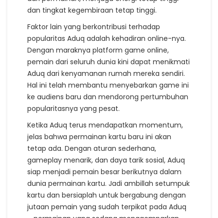
dan tingkat kegembiraan tetap tinggi.
Faktor lain yang berkontribusi terhadap
popularitas Aduq adalah kehadiran online-nya.
Dengan maraknya platform game online,
pemain dari seluruh dunia kini dapat menikmati
Aduq dari kenyamanan rumah mereka sendiri.
Hal ini telah membantu menyebarkan game ini
ke audiens baru dan mendorong pertumbuhan
popularitasnya yang pesat.
Ketika Aduq terus mendapatkan momentum,
jelas bahwa permainan kartu baru ini akan
tetap ada. Dengan aturan sederhana,
gameplay menarik, dan daya tarik sosial, Aduq
siap menjadi pemain besar berikutnya dalam
dunia permainan kartu. Jadi ambillah setumpuk
kartu dan bersiaplah untuk bergabung dengan
jutaan pemain yang sudah terpikat pada Aduq