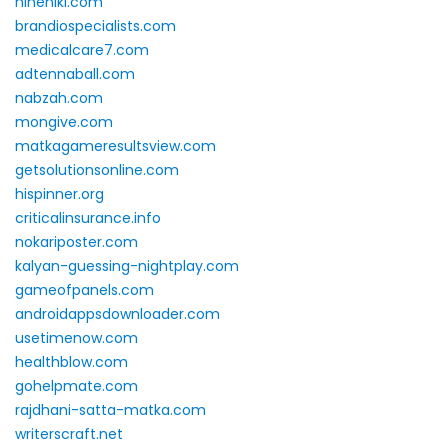
nineniki.com
brandiospecialists.com
medicalcare7.com
adtennaball.com
nabzah.com
mongive.com
matkagameresultsview.com
getsolutionsonline.com
hispinner.org
criticalinsurance.info
nokariposter.com
kalyan-guessing-nightplay.com
gameofpanels.com
androidappsdownloader.com
usetimenow.com
healthblow.com
gohelpmate.com
rajdhani-satta-matka.com
writerscraft.net