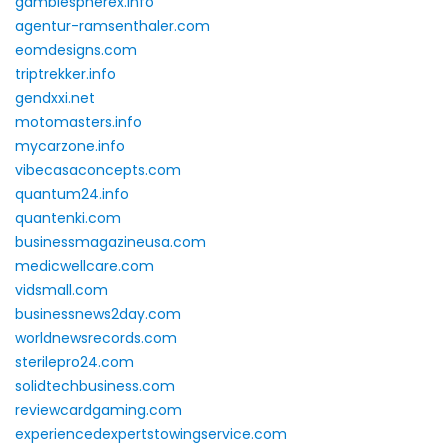
gamblespherex.info
agentur-ramsenthaler.com
eomdesigns.com
triptrekker.info
gendxxi.net
motomasters.info
mycarzone.info
vibecasaconcepts.com
quantum24.info
quantenki.com
businessmagazineusa.com
medicwellcare.com
vidsmall.com
businessnews2day.com
worldnewsrecords.com
sterilepro24.com
solidtechbusiness.com
reviewcardgaming.com
experiencedexpertstowingservice.com