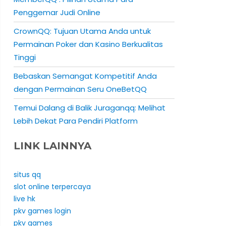
Penggemar Judi Online
CrownQQ: Tujuan Utama Anda untuk
Permainan Poker dan Kasino Berkualitas
Tinggi
Bebaskan Semangat Kompetitif Anda
dengan Permainan Seru OneBetQQ
Temui Dalang di Balik Juraganqq: Melihat
Lebih Dekat Para Pendiri Platform
LINK LAINNYA
situs qq
slot online terpercaya
live hk
pkv games login
pkv games