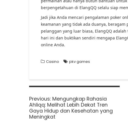
permainan atau hanya butuh bantuan untuk 
berpengetahuan di ElangQQ selalu siap me
Jadi jika Anda mencari pengalaman poker on
keamanan yang tidak ada duanya, beragam p
pelanggan yang luar biasa, ElangQQ adalah t
hari ini dan buktikan sendiri mengapa Elan
online Anda.
Casino
pkv games
Post
navigation
Previous
Previous:
Mengungkap Rahasia
post:
Ahliqq: Melihat Lebih Dekat Tren
Gaya Hidup dan Kesehatan yang
Meningkat