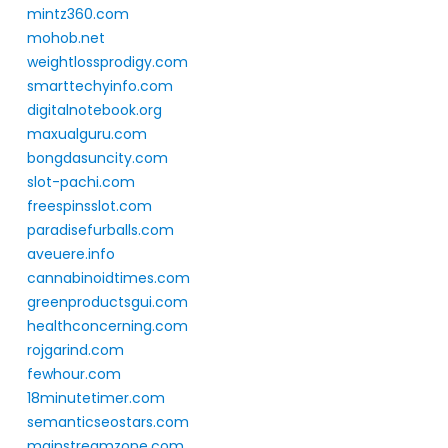
mintz360.com
mohob.net
weightlossprodigy.com
smarttechyinfo.com
digitalnotebook.org
maxualguru.com
bongdasuncity.com
slot-pachi.com
freespinsslot.com
paradisefurballs.com
aveuere.info
cannabinoidtimes.com
greenproductsgui.com
healthconcerning.com
rojgarind.com
fewhour.com
18minutetimer.com
semanticseostars.com
mainstreamzone.com