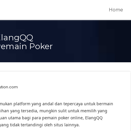
Home
 ElangQQ
Pemain Poker
tion.com
emukan platform yang andal dan tepercaya untuk bermain
ihan yang tersedia, mungkin sulit untuk memilih yang
ujuan utama bagi para pemain poker online, ElangQQ
g tidak tertandingi oleh situs lainnya.