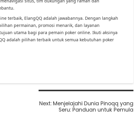
menavigasi situs, tim dukungan yang ramah dan
mbantu.
line terbaik, ElangQQ adalah jawabannya. Dengan langkah
ilihan permainan, promosi menarik, dan layanan
ujuan utama bagi para pemain poker online. Ikuti aksinya
gQQ adalah pilihan terbaik untuk semua kebutuhan poker
Next
Next:
Menjelajahi Dunia Pinoqq yang
post:
Seru: Panduan untuk Pemula