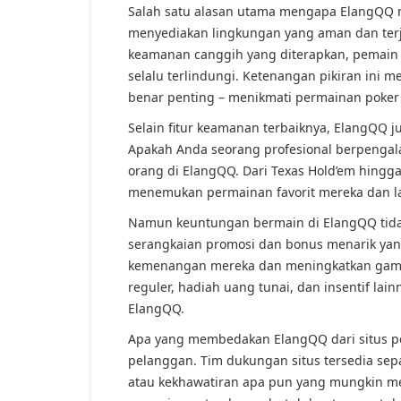
Salah satu alasan utama mengapa ElangQQ m
menyediakan lingkungan yang aman dan ter
keamanan canggih yang diterapkan, pemain 
selalu terlindungi. Ketenangan pikiran ini
benar penting – menikmati permainan poker 
Selain fitur keamanan terbaiknya, ElangQQ 
Apakah Anda seorang profesional berpengal
orang di ElangQQ. Dari Texas Hold’em hingg
menemukan permainan favorit mereka dan l
Namun keuntungan bermain di ElangQQ tidak 
serangkaian promosi dan bonus menarik y
kemenangan mereka dan meningkatkan gamep
reguler, hadiah uang tunai, dan insentif lain
ElangQQ.
Apa yang membedakan ElangQQ dari situs pok
pelanggan. Tim dukungan situs tersedia s
atau kekhawatiran apa pun yang mungkin m