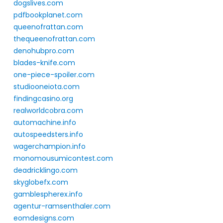
dogslives.com
pdfbookplanet.com
queenofrattan.com
thequeenofrattan.com
denohubpro.com
blades-knife.com
one-piece-spoiler.com
studiooneiota.com
findingcasino.org
realworldcobra.com
automachine.info
autospeedsters.info
wagerchampion.info
monomousumicontest.com
deadricklingo.com
skyglobefx.com
gamblespherex.info
agentur-ramsenthaler.com
eomdesigns.com