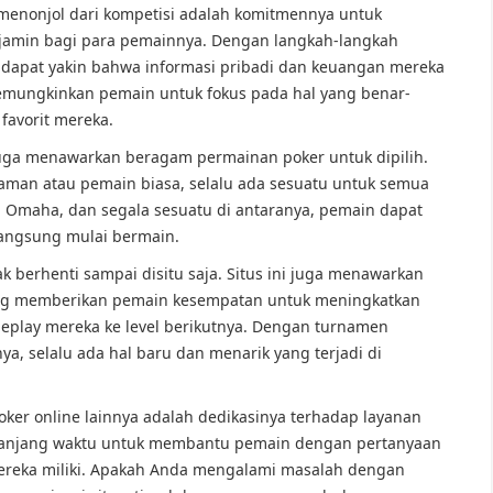
enonjol dari kompetisi adalah komitmennya untuk
jamin bagi para pemainnya. Dengan langkah-langkah
dapat yakin bahwa informasi pribadi dan keuangan mereka
 memungkinkan pemain untuk fokus pada hal yang benar-
favorit mereka.
juga menawarkan beragam permainan poker untuk dipilih.
aman atau pemain biasa, selalu ada sesuatu untuk semua
a Omaha, dan segala sesuatu di antaranya, pemain dapat
angsung mulai bermain.
berhenti sampai disitu saja. Situs ini juga menawarkan
ang memberikan pemain kesempatan untuk meningkatkan
lay mereka ke level berikutnya. Dengan turnamen
nya, selalu ada hal baru dan menarik yang terjadi di
er online lainnya adalah dedikasinya terhadap layanan
epanjang waktu untuk membantu pemain dengan pertanyaan
ereka miliki. Apakah Anda mengalami masalah dengan